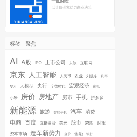
一点财经
以价值研究助力商业决策
标签 · 聚焦
AI
A股
上市公司
互联网
IPO
东软
京东
人工智能
农业
人民币
刘强东
利率
宏观经济
央行
大模型
宁德时代
华为
家电
房价
房地产
手机
房市
拼多多
小米
新能源
汽车
旅游
消费
智能手机
百度
电商
股市
财报
美元
荣耀
直播带货
造车新势力
金融
资本市场
银行
金价