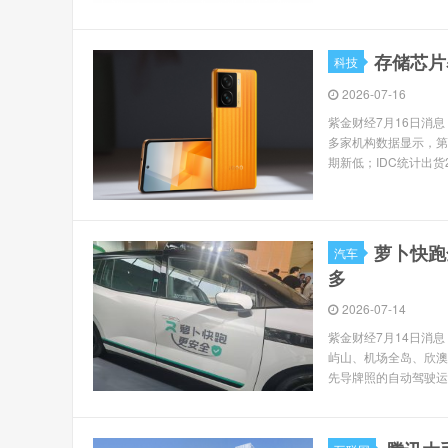
存储芯片
科技
2026-07-16
紫金财经7月16日消息
多家机构数据显示，第二
期新低；IDC统计出货2.7
萝卜快跑
汽车
多
2026-07-14
紫金财经7月14日消
屿山、机场全岛、欣澳
先导牌照的自动驾驶运