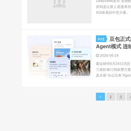
DeepSeek发布“英
原则是让新人直接承担
AGI发展的中坚力量。 De
豆包正式
科技
Agent模式 
2026-06-24
紫金财经6月24日消
三级阶梯订阅收费方案。
及全新“办公任务”Agen
1
2
3