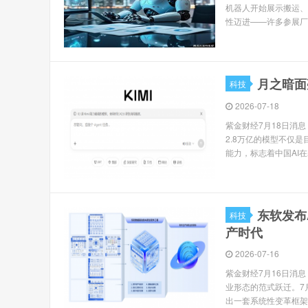
机器人开始展示搬运、
性迈进——许多参展厂
月之暗面
科技
2026-07-18
紫金财经7月18日消息
2.8万亿的模型不仅是
能力，标志着中国AI在
东软发布
科技
产时代
2026-07-16
紫金财经7月16日消
业形态的范式跃迁。7
出一套系统性变革框架，