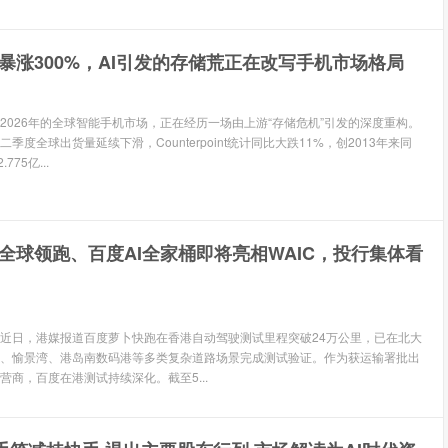
暴涨300%，AI引发的存储荒正在改写手机市场格局
 2026年的全球智能手机市场，正在经历一场由上游“存储危机”引发的深度重构。
季度全球出货量延续下滑，Counterpoint统计同比大跌11%，创2013年来同
75亿...
全球领跑、百度AI全家桶即将亮相WAIC，投行集体看
息 近日，港媒报道百度萝卜快跑在香港自动驾驶测试里程突破24万公里，已在北大
、愉景湾、港岛南数码港等多类复杂道路场景完成测试验证。作为获运输署批出
营商，百度在港测试持续深化。截至5...