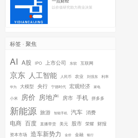
一点财经
以价值研究助力商业决策
标签 · 聚焦
AI
A股
上市公司
互联网
IPO
东软
京东
人工智能
农业
人民币
刘强东
利率
宏观经济
央行
大模型
宁德时代
华为
家电
房价
房地产
手机
房市
拼多多
小米
新能源
汽车
旅游
消费
智能手机
百度
电商
股市
财报
美元
荣耀
直播带货
造车新势力
金融
资本市场
银行
金价