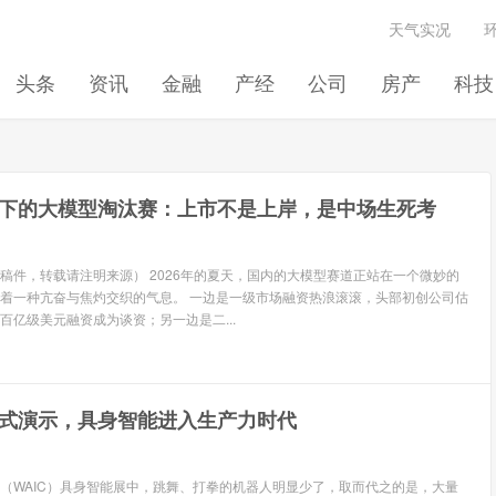
天气实况
头条
资讯
金融
产经
公司
房产
科技
下的大模型淘汰赛：上市不是上岸，是中场生死考
稿件，转载请注明来源） 2026年的夏天，国内的大模型赛道正站在一个微妙的
着一种亢奋与焦灼交织的气息。 一边是一级市场融资热浪滚滚，头部初创公司估
百亿级美元融资成为谈资；另一边是二...
式演示，具身智能进入生产力时代
（WAIC）具身智能展中，跳舞、打拳的机器人明显少了，取而代之的是，大量