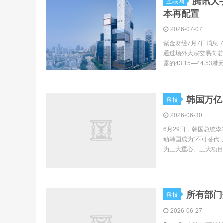
腾讯大
互联网
本再配置
2026-07-07
紫金财经7月7日消息
通过场外大宗交易向若干
露的43.15—44.53港
韩国万亿
科技
2026-06-30
6月29日，韩国总统
动韩国成为“不可替代”
为三大重心。三大项目总
所有部门
科技
2026-06-27