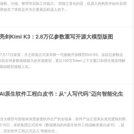
巡检、分拣、整理等实际工作能力。 而随之变化的是，机器人的构型开始向实用
商放弃了将双足作为主要展品机器人的下...
亮剑Kimi K3：2.8万亿参数重写开源大模型版图
 7月17日凌晨，月之暗面正式发布新一代旗舰开源模型Kimi K3。这款总参数达
目前全球参数规模最大的开源模型，更以100万Token上下文窗口和原生视觉理解
基础模型规模上实...
AI原生软件工程白皮书：从“人写代码”迈向智能化生
息 当大模型与智能体深度渗透软件生产的全链条，软件产业正迎来从底层逻辑到商
月16日，东软集团正式发布《数据驱动的AI原生软件工程战略发展白皮书》，提
宣告软件工程正式迈入“智能化生...