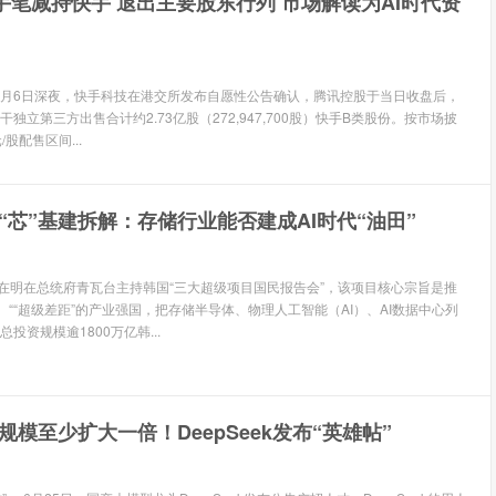
手笔减持快手 退出主要股东行列 市场解读为AI时代资
 7月6日深夜，快手科技在港交所发布自愿性公告确认，腾讯控股于当日收盘后，
独立第三方出售合计约2.73亿股（272,947,700股）快手B类股份。按市场披
元/股配售区间...
“芯”基建拆解：存储行业能否建成AI时代“油田”
李在明在总统府青瓦台主持韩国“三大超级项目国民报告会”，该项目核心宗旨是推
、““超级差距”的产业强国，把存储半导体、物理人工智能（AI）、AI数据中心列
投资规模逾1800万亿韩...
规模至少扩大一倍！DeepSeek发布“英雄帖”