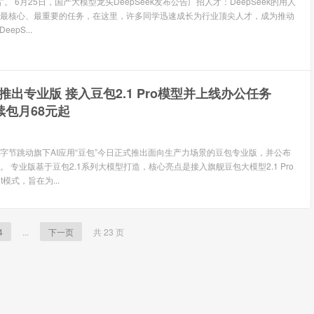
雄帖”。 6月25日，国产大模型龙头DeepSeek发布公告广招人才：DeepSeek的用人
最核心、最重要的任务，在这里，许多同学迅速成长为行业顶尖人才，成为推动
epS...
推出专业版 接入豆包2.1 Pro模型并上线办公任务
连续包月68元起
息 字节跳动旗下AI应用“豆包”今日正式推出面向生产力场景的豆包专业版，并公布
 专业版基于豆包2.1系列大模型打造，核心亮点是接入旗舰豆包大模型2.1 Pro
t模式，旨在为...
4
...
下一页
共 23 页