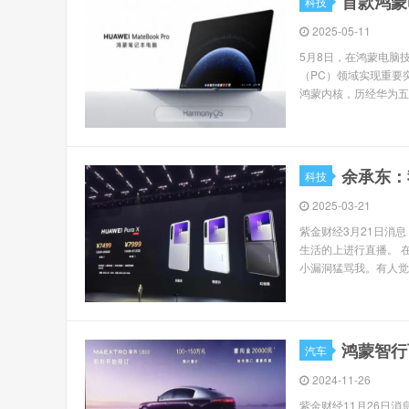
首款鸿蒙
科技
2025-05-11
5月8日，在鸿蒙电脑
（PC）领域实现重要突
鸿蒙内核，历经华为五年
余承东：
科技
2025-03-21
紫金财经3月21日消息
生活的上进行直播。 
小漏洞猛骂我。有人觉
鸿蒙智行
汽车
2024-11-26
紫金财经11月26日消息