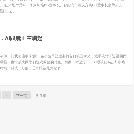
是，在介绍产品时，华为终端BG董事长、智能汽车解决方案BU董事长余承东的口
领先”。...
，AI眼镜正在崛起
稿件，转载请注明来源） 在小编早已远去的昔日校园时光，戴眼镜对于近视的同
需品，也常成为同学们嬉戏调侃的对象。然而，时至今日，AI眼镜的兴起却彻底
尚、科技、炫酷，是AI眼镜最为贴切...
4
下一页
共 5 页