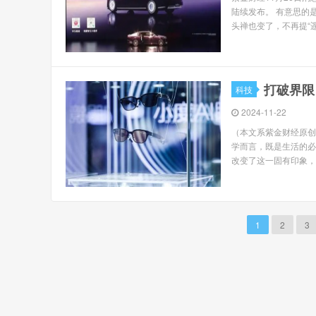
陆续发布。 有意思的
头禅也变了，不再提“遥遥
打破界限
科技
2024-11-22
（本文系紫金财经原创
学而言，既是生活的必
改变了这一固有印象，时
1
2
3