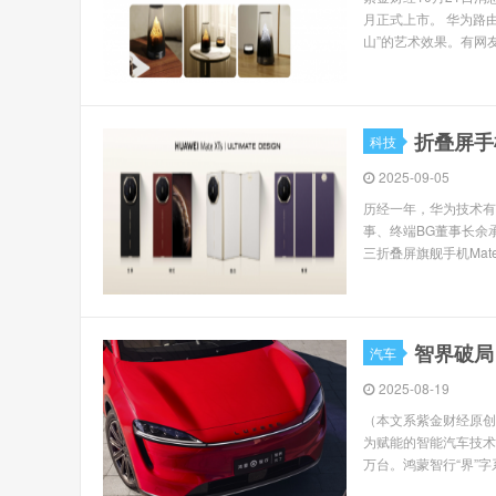
月正式上市。 华为路由
山”的艺术效果。有网友
折叠屏手
科技
2025-09-05
历经一年，华为技术有
事、终端BG董事长余
三折叠屏旗舰手机Mate 
智界破局
汽车
2025-08-19
（本文系紫金财经原创
为赋能的智能汽车技术
万台。鸿蒙智行“界”字