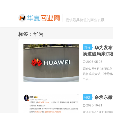
提供最具价值的商业资讯
标签：华为
华为发布
科技
换道破局摩尔
2026-05-25
紫金财经5月25日消
裁何庭波发表《半导体新路
出以...
余承东微
科技
2025-10-21
紫金财经10月21日消