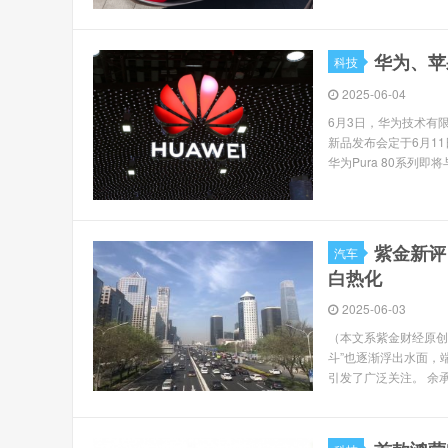
华为、苹
科技
2025-06-04
6月3日，华为技术有限
新品发布会定于6月1
华为Pura 80系列即
紫金新评
汽车
白热化
2025-06-03
（本文系紫金财经原创
斗”也逐渐浮出水面，
引发了广泛关注。 余承