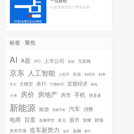
一点财经
以价值研究助力商业决策
标签 · 聚焦
AI
A股
上市公司
互联网
IPO
东软
京东
人工智能
农业
人民币
刘强东
利率
宏观经济
央行
大模型
宁德时代
华为
家电
房价
房地产
手机
房市
拼多多
小米
新能源
汽车
旅游
消费
智能手机
百度
电商
股市
财报
美元
荣耀
直播带货
造车新势力
金融
资本市场
银行
金价