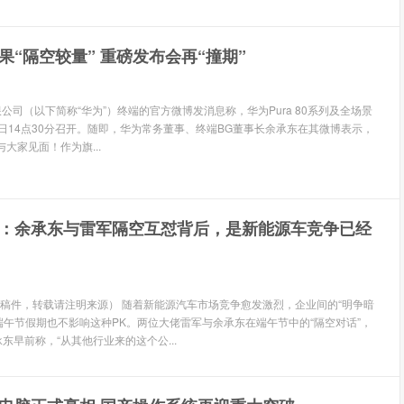
果“隔空较量” 重磅发布会再“撞期”
公司（以下简称“华为”）终端的官方微博发消息称，华为Pura 80系列及全场景
1日14点30分召开。随即，华为常务董事、终端BG董事长余承东在其微博表示，
将与大家见面！作为旗...
：余承东与雷军隔空互怼背后，是新能源车竞争已经
稿件，转载请注明来源） 随着新能源汽车市场竞争愈发激烈，企业间的“明争暗
端午节假期也不影响这种PK。两位大佬雷军与余承东在端午节中的“隔空对话”，
东早前称，“从其他行业来的这个公...