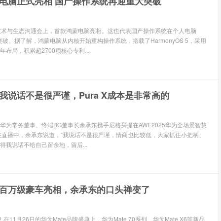
电脑正式亮相 国产操作系统再迎重大突破
技术与生态沟通会上，首款鸿蒙电脑亮相。这也代表国产操作系统在个人电脑
破。据了解，鸿蒙电脑从内核开始重构操作系统，搭载了HarmonyOS 5，采用
布局，积累超2700项核心专利...
我说话不是很严谨，Pura X成本是非常高的
 华为常务董事、终端BG董事长余承东携手尼格买提在AWE2025华为全场景智慧
在直播中，余承东说道，“我说话不是很严谨，情商也比较低，大家抓住小把柄、
得我说话不给自己留余地，留后...
百万级豪车亮相，余承东的口头禅变了
 在11月26日的华为Mate品牌盛典上，华为Mate 70系列、华为Mate X6等新品