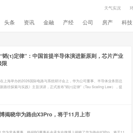
天气实况
头条
资讯
金融
产经
公司
房产
科技
“韬(τ)定律”：中国首提半导体演进新原则，芯片产业
极限
息 在上海举办的2026国际电路与系统研讨会上，华为公司董事、半导体业务部总
径探索与实践》主旨演讲，正式发布”韬(τ)定律”（Tau Scaling Law），提
博揭晓华为路由X3Pro，将于11月上市
息 华为常务董事、终端BG董事长余承东在微博上揭晓了华为路由X3Pro，将于11