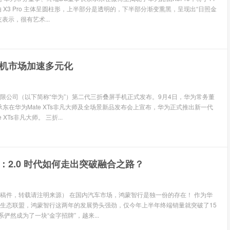
 X3 Pro 主体呈圆柱形，上半部分是透明的，下半部分渐变熏黑，呈现出“日照金
表示，很有艺术...
机市场加速多元化
限公司（以下简称“华为”）第二代三折叠屏手机正式发布。9月4日，华为常务董
承东在华为Mate XTs非凡大师及全场景新品发布会上宣布，华为正式推出新一代
XTs非凡大师。 三折...
：2.0 时代如何走出突破融合之路？
稿件，转载请注明来源） 在国内汽车市场，鸿蒙智行是独一份的存在！ 作为华
生态联盟，鸿蒙智行这两年的发展势头强劲，仅今年上半年终端销量就突破了15
系俨然成为了一块“金字招牌”，越来...