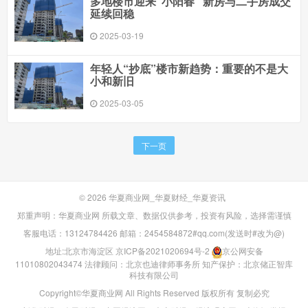
多地楼市迎来“小阳春” 新房与二手房成交
延续回稳
2025-03-19
年轻人“抄底”楼市新趋势：重要的不是大
小和新旧
2025-03-05
下一页
© 2026
华夏商业网_华夏财经_华夏资讯
郑重声明：华夏商业网 所载文章、数据仅供参考，投资有风险，选择需谨慎
客服电话：13124784426 邮箱：2454584872#qq.com(发送时#改为@)
地址:北京市海淀区
京ICP备2021020694号-2
京公网安备
11010802043474
法律顾问：北京也迪律师事务所
知产保护：北京储正智库
科技有限公司
Copyright©华夏商业网 All Rights Reserved 版权所有 复制必究