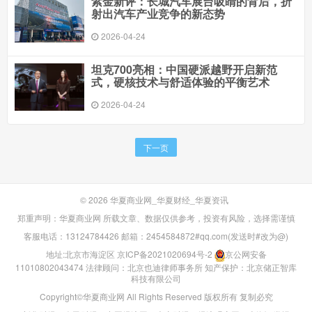
紫金新评：长城汽车展台吸睛的背后，折
射出汽车产业竞争的新态势
2026-04-24
坦克700亮相：中国硬派越野开启新范
式，硬核技术与舒适体验的平衡艺术
2026-04-24
下一页
© 2026
华夏商业网_华夏财经_华夏资讯
郑重声明：华夏商业网 所载文章、数据仅供参考，投资有风险，选择需谨慎
客服电话：13124784426 邮箱：2454584872#qq.com(发送时#改为@)
地址:北京市海淀区
京ICP备2021020694号-2
京公网安备
11010802043474
法律顾问：北京也迪律师事务所
知产保护：北京储正智库
科技有限公司
Copyright©华夏商业网 All Rights Reserved 版权所有 复制必究