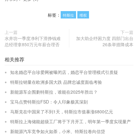
标签：
特斯拉
维权
上一篇
下一篇
水井坊一季度净利下滑挣钱难
加大助企纾困力度 四部门出台
总经理拿850万元年薪合理否
26条举措降成本
相关推荐
知名婚恋平台珍爱网被曝闭店，婚恋平台管理模式引质疑
特斯拉销量在欧洲多国大跌 品牌忠诚度面临考验
新能源车企围剿特斯拉，谁能在2025年胜出？
宝马点赞特斯拉FSD：令人印象极其深刻
马斯克在中国呆了不到1天，特斯拉市值暴涨6800亿元
特斯拉上海储能超级工厂将于下月开工，明年第一季度实现量产
新能源汽车竞争如火如荼，小米、特斯拉卷向信贷