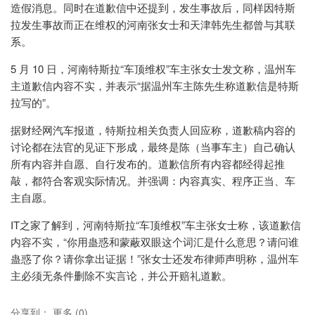
造假消息。同时在道歉信中还提到，发生事故后，同样因特斯
拉发生事故而正在维权的河南张女士和天津韩先生都曾与其联
系。
5 月 10 日，河南特斯拉“车顶维权”车主张女士发文称，温州车
主道歉信内容不实，并表示“据温州车主陈先生称道歉信是特斯
拉写的”。
据财经网汽车报道，特斯拉相关负责人回应称，道歉稿内容的
讨论都在法官的见证下形成，最终是陈（当事车主）自己确认
所有内容并自愿、自行发布的。道歉信所有内容都经得起推
敲，都符合客观实际情况。并强调：内容真实、程序正当、车
主自愿。
IT之家了解到，河南特斯拉“车顶维权”车主张女士称，该道歉信
内容不实，“你用蛊惑和蒙蔽双眼这个词汇是什么意思？请问谁
蛊惑了你？请你拿出证据！”张女士还发布律师声明称，温州车
主必须无条件删除不实言论，并公开赔礼道歉。
分享到：
更多
(
0
)