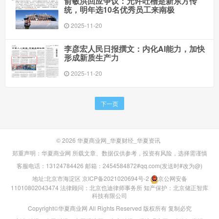
俞敏洪回应争议：允许吐槽是新东方传
统，明年选10名优秀员工来南极
2025-11-20
李彦宏人民日报撰文：内化AI能力，加快
形成新质生产力
2025-11-20
下一页
© 2026
华夏商业网_华夏财经_华夏资讯
郑重声明：华夏商业网 所载文章、数据仅供参考，投资有风险，选择需谨慎
客服电话：13124784426 邮箱：2454584872#qq.com(发送时#改为@)
地址:北京市海淀区
京ICP备2021020694号-2
京公网安备
11010802043474
法律顾问：北京也迪律师事务所
知产保护：北京储正智库
科技有限公司
Copyright©华夏商业网 All Rights Reserved 版权所有 复制必究