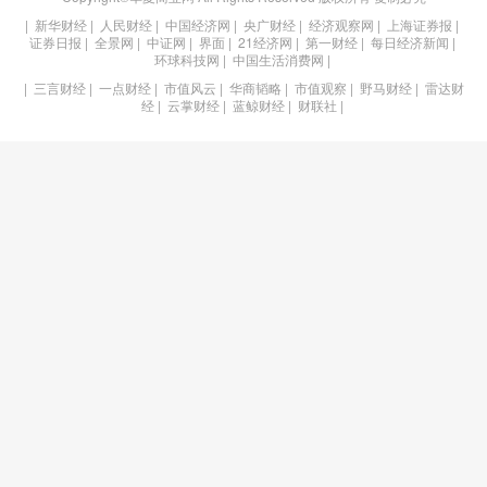
|
新华财经
|
人民财经
|
中国经济网
|
央广财经
|
经济观察网
|
上海证券报
|
证券日报
|
全景网
|
中证网
|
界面
|
21经济网
|
第一财经
|
每日经济新闻
|
环球科技网
|
中国生活消费网
|
|
三言财经
|
一点财经
|
市值风云
|
华商韬略
|
市值观察
|
野马财经
|
雷达财
经
|
云掌财经
|
蓝鲸财经
|
财联社
|