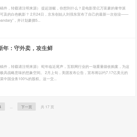
稿件，转载请注明来源） 提起游艇，你想到什么？是电影里亿万富豪的奢华派
可及的白色帆影？ 2月24日，京东创始人刘强东宣布了自己的最新一次创业——
andary”，并计划豪掷5...
新年：守外卖，攻生鲜
稿件，转载请注明来源） 蛇年临近尾声，互联网行业的一场重量级收购案，为这
极具战略意味的想象空间。 2月上旬，美团发布公告，宣布将以约7.17亿美元的
中国业务100%的股权。这一交...
4
...
下一页
共 17 页