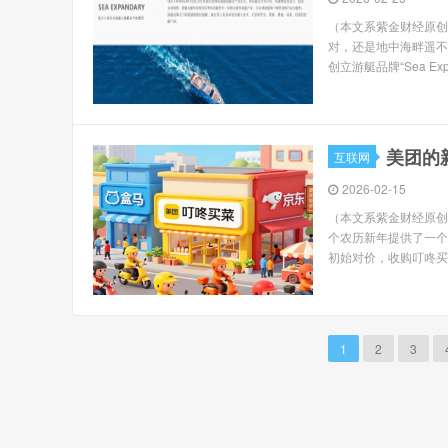
（本文系紫金财经原创
对，还是地中海畔遥不
创立游艇品牌“Sea Exp
美团的
互联网
2026-02-15
（本文系紫金财经原创
个农历新年提供了一个
初始对价，收购叮咚买菜
1
2
3