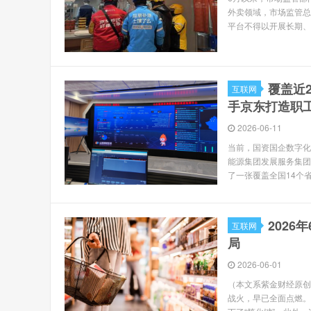
外卖领域，市场监管总
平台不得以开展长期、
覆盖近
互联网
手京东打造职工
2026-06-11
当前，国资国企数字化
能源集团发展服务集团
了一张覆盖全国14个省
202
互联网
局
2026-06-01
（本文系紫金财经原创
战火，早已全面点燃。