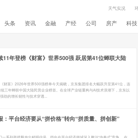
天气实况
头条
资讯
金融
产经
公司
房产
科技
续11年登榜《财富》世界500强 跃居第41位蝉联大陆
 《财富》2026年世界500强榜单今天揭晓，京东集团排名大幅跃升至第41位，连
连续三年蝉联中国大陆民营企业榜首。在全球产业链重构与AI技术浪潮下，京东以
强劲的增长韧性与技术穿透...
报：平台经济要从“拼价格”转向“拼质量、拼创新”
门一系列举措释放出鲜明信号，指向在平台经济领域深入整治“内卷式”竞争。 在