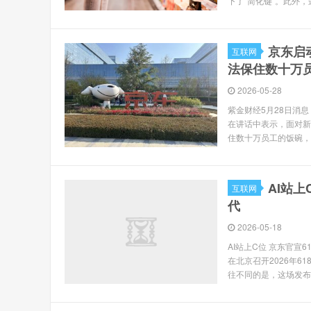
下了“简化键”。此外，这
京东启
互联网
法保住数十万
2026-05-28
紫金财经5月28日消
在讲话中表示，面对新
住数十万员工的饭碗，包
AI站上
互联网
代
2026-05-18
AI站上C位 京东官宣
在北京召开2026年6
往不同的是，这场发布会