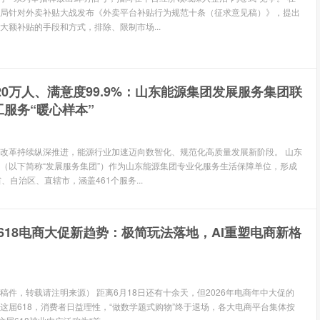
局针对外卖补贴大战发布《外卖平台补贴行为规范十条（征求意见稿）》，提出
大额补贴的手段和方式，排除、限制市场...
20万人、满意度99.9%：山东能源集团发展服务集团联
服务“暖心样本”
改革持续纵深推进，能源行业加速迈向数智化、规范化高质量发展新阶段。 山东
（以下简称“发展服务集团”）作为山东能源集团专业化服务生活保障单位，形成
、自治区、直辖市，涵盖461个服务...
6年618电商大促新趋势：极简玩法落地，AI重塑电商新格
稿件，转载请注明来源） 距离6月18日还有十余天，但2026年电商年中大促的
这届618，消费者日益理性，“做数学题式购物”终于退场，各大电商平台集体按