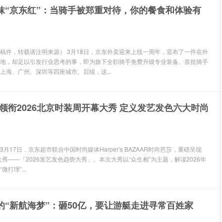
抹“京东红”：当骑手被郑重对待，你的餐食和体验有
稿件，转载请注明来源） 3月18日，京东外卖迎来上线一周年，宣布了一件在外
地，却足以引发行业思考的事，即为旗下全职骑手免费升级专业装备。首批骑手
上海、广州、深圳等四座城市。后续，这...
领衔2026北京时装周开幕大秀 定义发艺发色六大时尚
3月17日，京东超市联合中国时尚媒体Harper’s BAZAAR时尚芭莎，重磅呈现
大秀——「2026发艺发色趋势大秀」。本次大秀以“众生相”为主题，解读2026年
打理”...
的“新航海梦”：砸50亿，要让游艇走进寻常百姓家