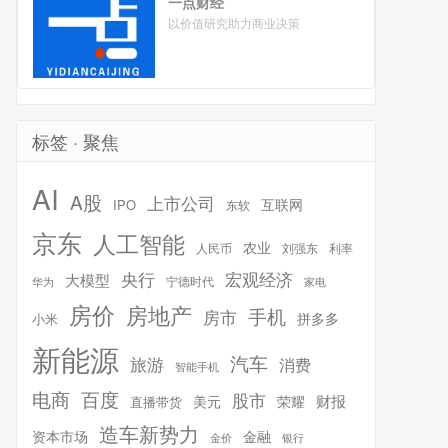
一点财经
以价值研究助力商业决策
标签 · 聚焦
AI
A股
上市公司
互联网
IPO
东软
京东
人工智能
农业
人民币
刘强东
利率
宏观经济
央行
大模型
宁德时代
华为
家电
房价
房地产
手机
房市
拼多多
小米
新能源
汽车
旅游
消费
智能手机
百度
电商
股市
财报
美元
荣耀
直播带货
造车新势力
金融
资本市场
银行
金价