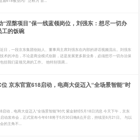
届618被业内广泛称为“首...
动“涅槃项目”保一线蓝领岗位，刘强东：想尽一切办
员工的饭碗
息 近日，一段京东集团创始人、董事局主席刘强东在内部的讲话视频流出。刘强东
技术的冲击，不论是商业模式创新，还是发展更多新业务，必须想尽一切办法保
括我们蓝领兄弟的工作。 他特别强调...
C位 京东官宣618启动，电商大促迈入“全场景智能”时
618启动，电商大促迈入“全场景智能”时代 紫金财经5月18日消息 今天下午，京东
18启动发布会，正式宣布今年618将于5月30日晚8点开启，持续至6月21日。 与以
的主角不...