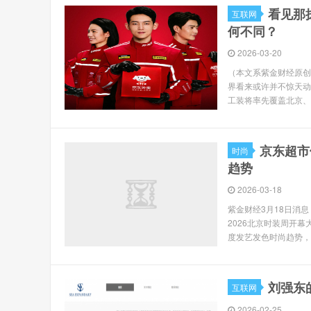
看见那
互联网
何不同？
2026-03-20
（本文系紫金财经原创
界看来或许并不惊天动
工装将率先覆盖北京、
京东超市
时尚
趋势
2026-03-18
紫金财经3月18日消息 
2026北京时装周开幕
度发艺发色时尚趋势，“微
刘强东
互联网
2026-02-25