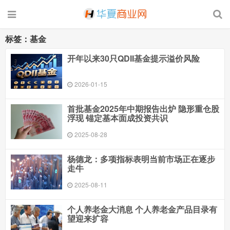
标签：基金
开年以来30只QDII基金提示溢价风险
2026-01-15
首批基金2025年中期报告出炉 隐形重仓股
浮现 锚定基本面成投资共识
2025-08-28
杨德龙：多项指标表明当前市场正在逐步
走牛
2025-08-11
个人养老金大消息 个人养老金产品目录有
望迎来扩容