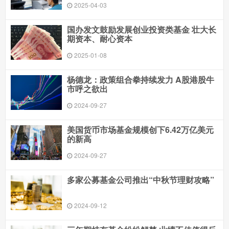
2025-04-03
国办发文鼓励发展创业投资类基金 壮大长
期资本、耐心资本
2025-01-08
杨德龙：政策组合拳持续发力 A股港股牛
市呼之欲出
2024-09-27
美国货币市场基金规模创下6.42万亿美元
的新高
2024-09-27
多家公募基金公司推出“中秋节理财攻略”
2024-09-12