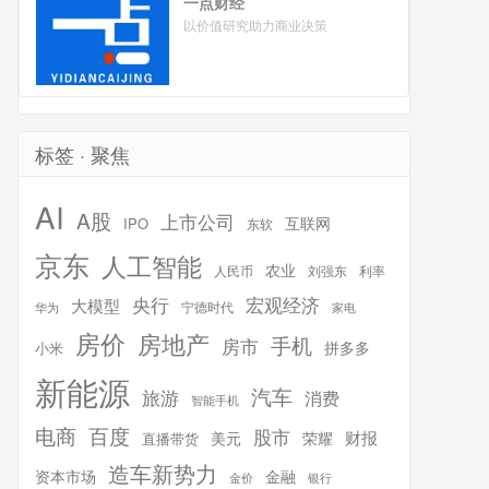
一点财经
以价值研究助力商业决策
标签 · 聚焦
AI
A股
上市公司
互联网
IPO
东软
京东
人工智能
农业
人民币
刘强东
利率
宏观经济
央行
大模型
宁德时代
华为
家电
房价
房地产
手机
房市
拼多多
小米
新能源
汽车
旅游
消费
智能手机
百度
电商
股市
财报
美元
荣耀
直播带货
造车新势力
金融
资本市场
银行
金价