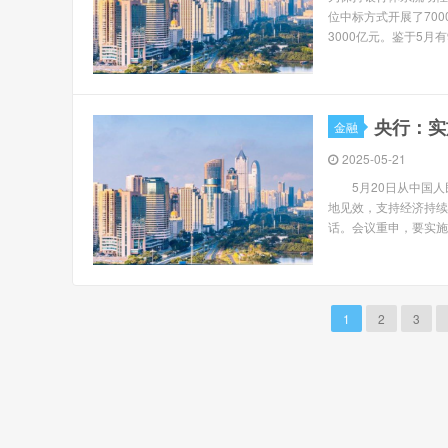
位中标方式开展了700
3000亿元。鉴于5月有
央行：实
金融
2025-05-21
5月20日从中国人
地见效，支持经济持续
话。会议重申，要实施
1
2
3