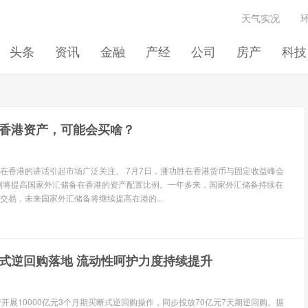
天气实况
头条
资讯
金融
产经
公司
房产
科技
香港资产，可能会买啥？
在香港的讲话引起市场广泛关注。 7月7日，潘功胜在香港货币与固定收益峰会
到将提高国家外汇储备在香港的资产配置比例。一年多来，国家外汇储备持续在
交易，未来国家外汇储备将继续提高在港的...
式逆回购落地 流动性呵护力度持续提升
开展10000亿元3个月期买断式逆回购操作，同步投放70亿元7天期逆回购。据