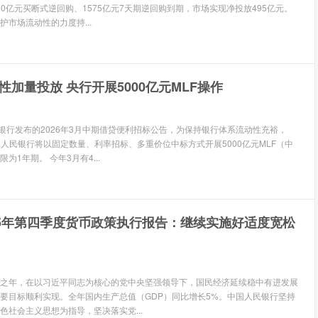
000亿元买断式逆回购、1575亿元7天期逆回购到期，市场实现净投放495亿元。
市场流动性的力度持...
性加量投放 央行开展5000亿元MLF操作
民银行发布的2026年3月中期借贷便利招标公告，为保持银行体系流动性充裕，
中国人民银行将以固定数量、利率招标、多重价位中标方式开展5000亿元MLF（中
为1年期。 今年3月有4...
25年第四季度货币政策执行报告：继续实施好适度宽松
”收官之年，在以习近平同志为核心的党中央坚强领导下，国民经济延续稳中有进发展
要目标顺利实现。全年国内生产总值（GDP）同比增长5%。中国人民银行坚持
色社会主义思想为指导，坚决落实党...