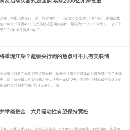
两次启动买断式逆回购 实现2000亿元净投放
充裕，中国人民银行（以下简称“央行”）日前发布公告称，6月16日，以固定数
位中标方式开展4000亿元买断式逆回购操作，期限为6个月（182天）。 公开市
024年10月份推出的工...
”将重现江湖？超级央行周的焦点可不只有美联储
十余家央行将在本周召开议息会议，这些央行所在经济体的经济份额占到了全球
中，除了备受瞩目的美联储之外，还有一家G10央行本周的议息会议将受到人们
砸向全球利率“地板”的瑞士央行。 根...
并举稳资金 六月流动性有望保持宽松
充裕，中国人民银行日前发布公告称，5月央行以固定数量、利率招标、多重价