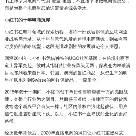
书正转型为电商时代的“流量”担当，不直接下场做电商促成交，
而是为整个电商生态输送流量的源头活水。
小红书的十年电商沉浮
小红书在电商领域的探索历程，堪称一部跌宕起伏的互联网企
业战略启示录。从十年前意气风发的跨境电商新锐，到如今审
时度势的战略转型，这段充满戏剧性的发展轨迹令人深思。
回溯2014年，小红书凭借独特的UGC社区基因，在跨境电商赛
道上异军突起。彼时其“福利社”业务风头无两，保税仓内琳琅满
目地陈列着来自日本、韩国、澳洲的当红商品，从资生堂的明
星护肤系列到Swisse的网红保健品，一应俱全。
2015年双十一期间，小红书创下单日销售额突破千万的亮眼战
绩，令整个行业为之侧目。然而盛景难续，接踵而至的假货风
波给这个新兴平台当头一棒，社区内维权声浪此起彼伏，用户
信任度遭遇断崖式下跌。以后，小红书一直寻找商业化的更好
路径。
经历数年蛰伏后，2020年直播电商的风口让小红书重燃斗志，