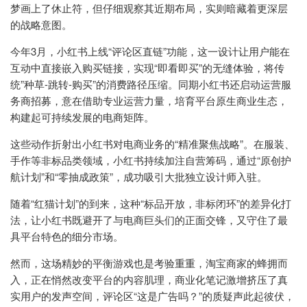
梦画上了休止符，但仔细观察其近期布局，实则暗藏着更深层
的战略意图。
今年3月，小红书上线“评论区直链”功能，这一设计让用户能在
互动中直接嵌入购买链接，实现“即看即买”的无缝体验，将传
统”种草-跳转-购买”的消费路径压缩。同期小红书还启动运营服
务商招募，意在借助专业运营力量，培育平台原生商业生态，
构建起可持续发展的电商矩阵。
这些动作折射出小红书对电商业务的“精准聚焦战略”。在服装、
手作等非标品类领域，小红书持续加注自营筹码，通过“原创护
航计划”和“零抽成政策”，成功吸引大批独立设计师入驻。
随着“红猫计划”的到来，这种“标品开放，非标闭环”的差异化打
法，让小红书既避开了与电商巨头们的正面交锋，又守住了最
具平台特色的细分市场。
然而，这场精妙的平衡游戏也是考验重重，淘宝商家的蜂拥而
入，正在悄然改变平台的内容肌理，商业化笔记激增挤压了真
实用户的发声空间，评论区“这是广告吗？”的质疑声此起彼伏，