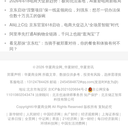
2026年618电商大促新趋势：极简玩法落地，AI重塑电商新格局
京东启动“涅槃项目”保一线蓝领岗位，刘强东：想尽一切办法保
住数十万员工的饭碗
AI站上C位 京东官宣618启动，电商大促迈入“全场景智能”时代
阿里率先打通AI购物全链路，千问上也能“逛淘宝”了
看见那抹“京东红”：当骑手被郑重对待，你的餐食和体验有何不
同？
© 2026
华夏商业网_华夏财经_华夏资讯
郑重声明：华夏商业网 所载文章、数据仅供参考，投资有风险，选择需谨慎
客服电话：13124784426 邮箱：2454584872#qq.com(发送时#改为@)
地址:北京市海淀区
京ICP备2021020694号-2
京公网安备
11010802043474
法律顾问：北京也迪律师事务所
知产保护：北京储正智库
科技有限公司
Copyright©华夏商业网 All Rights Reserved 版权所有 复制必究
|
新华财经
|
人民财经
|
中国经济网
|
央广财经
|
经济观察网
|
上海证券报
|
证券日报
|
全景网
|
中证网
|
界面
|
21经济网
|
第一财经
|
每日经济新闻
|
环球科技网
|
中国生活消费网
|