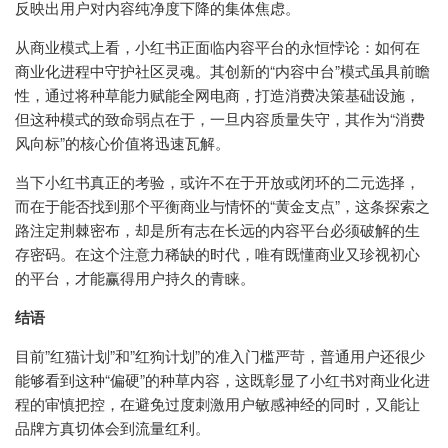
反映出用户对内容纯净度下降的集体焦虑。
从商业模式上看，小红书正面临内容平台的永恒悖论：如何在
商业化进程中守护社区灵魂。其创新的“内容中台”模式虽具前瞻
性，通过将种草能力赋能全网电商，打造消费决策基础设施，
但这种模式的致命弱点在于，一旦内容质量失守，其作为“消费
风向标”的核心价值将迅速瓦解。
当下小红书真正的考验，或许不在于开放或闭环的二元选择，
而在于能否找到那个平衡商业与情怀的“黄金支点”，这条探索之
路注定荆棘密布，却是所有志在长远的内容平台必须破解的生
存密码。在这个注意力稀缺的时代，唯有既懂商业又珍视初心
的平台，才能赢得用户持久的青睐。
结语
目前”红猫计划”和”红狗计划”的准入门槛严苛，普通用户还很少
能够看到这种“偏硬”的种草内容，这既彰显了小红书对商业化进
程的审慎把控，在避免过度刺激用户敏感神经的同时，又能让
品牌方真切体会到流量红利。