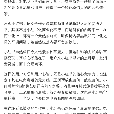
费群体。对电商巨头们而言，拿下小红书就等于获得了源源不
断的高质量流量和用户，获得了一个转化率惊人的内容营销引
擎。
反观小红书，这次合作更像是其商业尝试折戟之后的妥协之
举。其实不是小红书做商业化不行，而是所有的内容平台，在
商业化上，都有一个天然的弱点，即保持内容品质和商业化之
间的平衡问题，这当然也是内容平台的软肋。
小红书虽然坐拥令人艳羡的种草魔力，但这种影响力却难以直
接变现，其核心矛盾在于，用户来小红书寻求的是种草，是消
费灵感，而非交易闭环。
这样的用户习惯和用户心智，既是小红书的核心竞争力，也注
定了其在电商赛道的无力感。正所谓成也萧何，败也萧何。小
红书的“前辈”蘑菇街已有前车之鉴，流量中介模式终将被平台方
收割，一旦流量价值衰减，就会被弃如敝履。这也是小红书宁
愿耗费十年光阴，也要自建电商版图的深层原因。
在这场看似被动的合作中，小红书仍然保留了最后的倔强。执