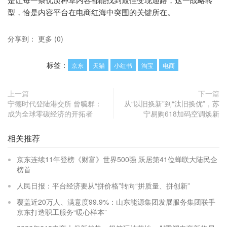
型，恰是内容平台在电商红海中突围的关键所在。
分享到：
更多
(
0
)
标签：
京东
天猫
小红书
淘宝
电商
上一篇
下一篇
宁德时代登陆港交所 曾毓群：
从“以旧换新”到“汰旧换优”，苏
成为全球零碳经济的开拓者
宁易购618加码空调焕新
相关推荐
京东连续11年登榜《财富》世界500强 跃居第41位蝉联大陆民企
榜首
人民日报：平台经济要从“拼价格”转向“拼质量、拼创新”
覆盖近20万人、满意度99.9%：山东能源集团发展服务集团联手
京东打造职工服务“暖心样本”