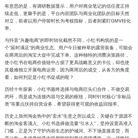
有意思的是，有调研数据显示，用户对商业笔记的信任度正持
续走低，更棘手的是，平台内容团队与商业化团队的目标天然
对立，前者以用户停留时长为考核指标，后者则紧盯GMV转化
率。
与抖音“兴趣电商”的即时转化截然不同，小红书构筑的是一
个“延时满足”的商业生态。用户今日被种草的露营装备，可能会
在两周后的淘宝大促中完成下单。这种独特的消费决策路径，
使小红书在电商价值链中占据了更具战略意义的卡位，却也使
其最难独立开展电商运营，因为两周后的成交，从各方的角度
看，如何判定是小红书促成的呢？
历经十年探索，小红书最终选择与电商巨头们合作，不做交易
闭环，而是成为连接内容与交易的枢纽，同时针对核心“非标品
类”等重点扶持自营业务，希望获得更可观的收益回报率。
历史上加州淘金热中的“卖水”生意之所以成立，关键在于源源不
断的淘金客涌入。小红书选择做流量“引水人”，坚持设置高准入
门槛，正是为了守护内容生态的护城河。不下场直接卖货，而
是让每一条优质种草内容都能找到最佳变现通路，这一战略转