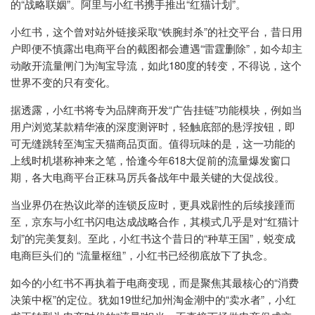
的“战略联姻”。阿里与小红书携手推出“红猫计划”。
小红书，这个曾对站外链接采取“铁腕封杀”的社交平台，昔日用
户即便不慎露出电商平台的截图都会遭遇“雷霆删除”，如今却主
动敞开流量闸门为淘宝导流，如此180度的转变，不得说，这个
世界不变的只有变化。
据透露，小红书将专为品牌商开发“广告挂链”功能模块，例如当
用户浏览某款精华液的深度测评时，轻触底部的悬浮按钮，即
可无缝跳转至淘宝天猫商品页面。值得玩味的是，这一功能的
上线时机堪称神来之笔，恰逢今年618大促前的流量爆发窗口
期，各大电商平台正秣马厉兵备战年中最关键的大促战役。
当业界仍在热议此举的连锁反应时，更具戏剧性的后续接踵而
至，京东与小红书闪电达成战略合作，其模式几乎是对“红猫计
划”的完美复刻。至此，小红书这个昔日的“种草王国”，蜕变成
电商巨头们的 “流量枢纽”，小红书已经彻底放下了执念。
如今的小红书不再执着于电商变现，而是聚焦其最核心的“消费
决策中枢”的定位。犹如19世纪加州淘金潮中的“卖水者”，小红