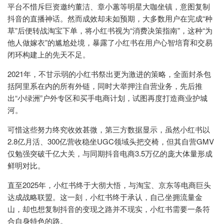
平台不惜斥巨资邀约董洁、章小蕙等明星大咖坐镇，意图复制
抖音的直播神话。然而成效却未如预期，大多数用户在完成“种
草”后便转战淘宝下单，将小红书视为“消费决策指南”，这种“为
他人做嫁衣”的尴尬处境，暴露了小红书在用户心智培育和交易
闭环构建上的先天不足。
2021年，不甘示弱的小红书祭出更为激进的策略，全面封杀包
括阿里系在内的所有外链，同时大举押注自营业务，先后推
出“小绿洲”户外专区和买手电商计划，试图再度打造商业护城
河。
可惜这些努力终究收效甚微，第三方数据显示，虽然小红书以
2.8亿月活、300亿营收稳坐UGC领域头把交椅，但其自营GMV
仅勉强突破千亿大关，与同期抖音电商3.5万亿的庞大体量形成
鲜明对比。
直至2025年，小红书终于大彻大悟，与淘宝、京东等电商巨头
达成战略联盟。这一刻，小红书终于承认，自己坐拥流量金
山，却也想复制抖音的变现之路并不现实，小红书需要一条符
合自身特色的路。