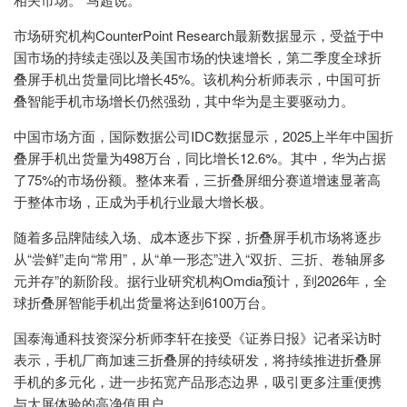
市场研究机构CounterPoint Research最新数据显示，受益于中
国市场的持续走强以及美国市场的快速增长，第二季度全球折
叠屏手机出货量同比增长45%。该机构分析师表示，中国可折
叠智能手机市场增长仍然强劲，其中华为是主要驱动力。
中国市场方面，国际数据公司IDC数据显示，2025上半年中国折
叠屏手机出货量为498万台，同比增长12.6%。其中，华为占据
了75%的市场份额。整体来看，三折叠屏细分赛道增速显著高
于整体市场，正成为手机行业最大增长极。
随着多品牌陆续入场、成本逐步下探，折叠屏手机市场将逐步
从“尝鲜”走向“常用”，从“单一形态”进入“双折、三折、卷轴屏多
元并存”的新阶段。据行业研究机构Omdia预计，到2026年，全
球折叠屏智能手机出货量将达到6100万台。
国泰海通科技资深分析师李轩在接受《证券日报》记者采访时
表示，手机厂商加速三折叠屏的持续研发，将持续推进折叠屏
手机的多元化，进一步拓宽产品形态边界，吸引更多注重便携
与大屏体验的高净值用户。