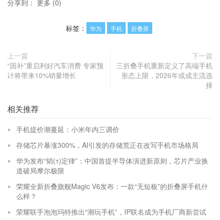
分享到：
更多
(
0
)
标签：
华为
手机
折叠屏
上一篇
下一篇
“国补”重启利好汽车消费 专家预
三折叠手机重新定义了高端手机
计将带来10%销量增长
形态上限，2026年或成主流选
择
相关推荐
手机提价潮蔓延：小米年内三调价
存储芯片暴涨300%，AI引发的存储荒正在改写手机市场格局
华为发布“韬(τ)定律”：中国首提半导体演进新原则，芯片产业换
道破局摩尔极限
荣耀全新折叠旗舰Magic V6发布：一款“无短板”的折叠屏手机什
么样？
荣耀联手泡泡玛特推出“潮玩手机”，IP联名成为手机厂商新尝试