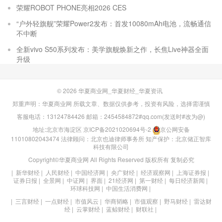
荣耀ROBOT PHONE亮相2026 CES
“户外轻旗舰”荣耀Power2发布：首发10080mAh电池，流畅通信
不中断
全新vivo S50系列发布：美学旗舰焕新之作，长焦Live神器全面
升级
© 2026
华夏商业网_华夏财经_华夏资讯
郑重声明：华夏商业网 所载文章、数据仅供参考，投资有风险，选择需谨慎
客服电话：13124784426 邮箱：2454584872#qq.com(发送时#改为@)
地址:北京市海淀区
京ICP备2021020694号-2
京公网安备
11010802043474
法律顾问：北京也迪律师事务所
知产保护：北京储正智库
科技有限公司
Copyright©华夏商业网 All Rights Reserved 版权所有 复制必究
|
新华财经
|
人民财经
|
中国经济网
|
央广财经
|
经济观察网
|
上海证券报
|
证券日报
|
全景网
|
中证网
|
界面
|
21经济网
|
第一财经
|
每日经济新闻
|
环球科技网
|
中国生活消费网
|
|
三言财经
|
一点财经
|
市值风云
|
华商韬略
|
市值观察
|
野马财经
|
雷达财
经
|
云掌财经
|
蓝鲸财经
|
财联社
|