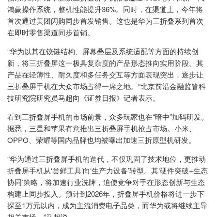
鸿蒙操作系统，整机性能提升36%。同时，在渠道上，今年将
首次通过美团闪购同步首发销售。这也是华为三折叠系列首次
在即时零售渠道同步首销。
“华为以其在铰链结构、屏幕叠层及系统适配等方面的持续创
新，将三折叠屏这一极具复杂度的产品形态推向实用阶段。其
产品在轻薄性、耐久度和多任务交互等方面表现突出，逐步让
三折叠屏手机在大众市场占得一席之地。”北京前沿金融监管科
技研究院研究员马超向《证券日报》记者表示。
看到三折叠屏手机的市场前景，众多玩家也在“暗中”加码研发。
据悉，三星和苹果有意推出三折叠屏手机抢占市场。小米、
OPPO、荣耀等国内品牌也均被曝出加速三折原型机研发。
“华为通过三折叠屏手机的迭代，不仅巩固了技术地位，更推动
折叠屏手机从‘尝鲜工具’向‘生产力设备’转型。其‘硬件突破+生态
协同’策略，将加速行业洗牌，迫使竞争对手在形态创新与生态
构建上同步投入。预计到2026年，折叠屏手机价格将进一步下
探至1万元以内，成为主流消费电子品类，而华为或将继续主导
相关市场。”马超说。