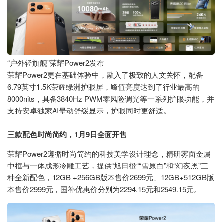
“户外轻旗舰”荣耀Power2发布
荣耀Power2更在基础体验中，融入了极致的人文关怀，配备
6.79英寸1.5K荣耀绿洲护眼屏，峰值亮度达到了行业最高的
8000nits，具备3840Hz PWM零风险调光等一系列护眼功能，并
支持安卓独家AI晕动舒缓显示，护眼同时更舒适。
三款配色时尚简约，1月9日全面开售
荣耀Power2遵循时尚简约的科技美学设计理念，精研雾面金属
中框与一体成形冷雕工艺，提供“旭日橙““雪原白”和“幻夜黑”三
种全新配色，12GB +256GB版本售价2699元、12GB+512GB版
本售价2999元，国补优惠价分别为2294.15元和2549.15元。