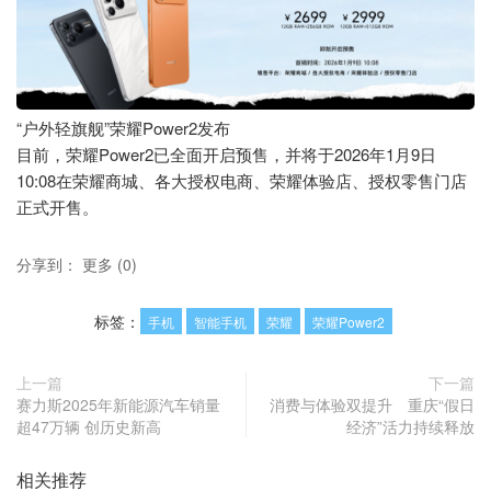
“户外轻旗舰”荣耀Power2发布
目前，荣耀Power2已全面开启预售，并将于2026年1月9日
10:08在荣耀商城、各大授权电商、荣耀体验店、授权零售门店
正式开售。
分享到：
更多
(
0
)
标签：
手机
智能手机
荣耀
荣耀Power2
上一篇
下一篇
赛力斯2025年新能源汽车销量
消费与体验双提升 重庆“假日
超47万辆 创历史新高
经济”活力持续释放
相关推荐