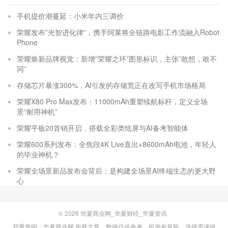
手机提价潮蔓延：小米年内三调价
荣耀发布”光智进化律”，携手阿莱将全链路电影工作流融入Robot
Phone
荣耀焕新品牌视觉：新增”荣耀之环”图形标识，主张”敢想，敢不
同”
存储芯片暴涨300%，AI引发的存储荒正在改写手机市场格局
荣耀X80 Pro Max发布：11000mAh重塑续航标杆，定义全场
景“耐用神机”
荣耀平板20首销开启，搭载全彩类纸屏与AI备考智能体
荣耀600系列发布：全焦段4K Live直出+8600mAh电池，年轻人
的毕业神机？
荣耀全场景新品发布会背后：是构建全场景AI终端生态的更大野
心
© 2026
华夏商业网_华夏财经_华夏资讯
郑重声明：华夏商业网 所载文章、数据仅供参考，投资有风险，选择需谨慎