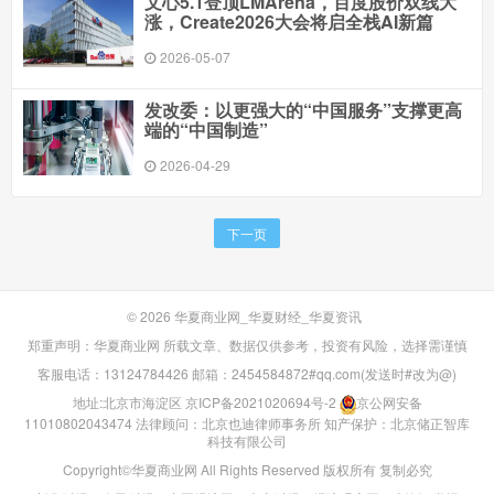
文心5.1登顶LMArena，百度股价双线大
涨，Create2026大会将启全栈AI新篇
2026-05-07
发改委：以更强大的“中国服务”支撑更高
端的“中国制造”
2026-04-29
下一页
© 2026
华夏商业网_华夏财经_华夏资讯
郑重声明：华夏商业网 所载文章、数据仅供参考，投资有风险，选择需谨慎
客服电话：13124784426 邮箱：2454584872#qq.com(发送时#改为@)
地址:北京市海淀区
京ICP备2021020694号-2
京公网安备
11010802043474
法律顾问：北京也迪律师事务所
知产保护：北京储正智库
科技有限公司
Copyright©华夏商业网 All Rights Reserved 版权所有 复制必究