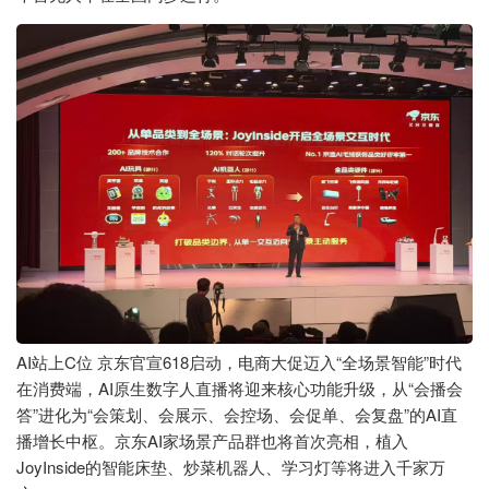
AI站上C位 京东官宣618启动，电商大促迈入“全场景智能”时代
在消费端，AI原生数字人直播将迎来核心功能升级，从“会播会
答”进化为“会策划、会展示、会控场、会促单、会复盘”的AI直
播增长中枢。京东AI家场景产品群也将首次亮相，植入
JoyInside的智能床垫、炒菜机器人、学习灯等将进入千家万