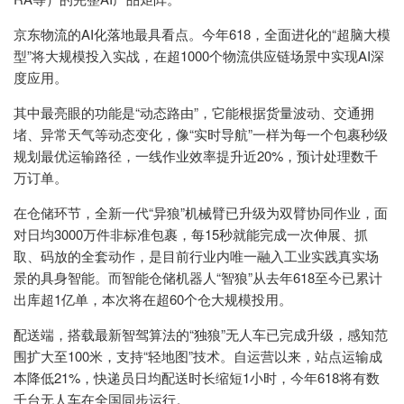
京东物流的AI化落地最具看点。今年618，全面进化的“超脑大模
型”将大规模投入实战，在超1000个物流供应链场景中实现AI深
度应用。
其中最亮眼的功能是“动态路由”，它能根据货量波动、交通拥
堵、异常天气等动态变化，像“实时导航”一样为每一个包裹秒级
规划最优运输路径，一线作业效率提升近20%，预计处理数千
万订单。
在仓储环节，全新一代“异狼”机械臂已升级为双臂协同作业，面
对日均3000万件非标准包裹，每15秒就能完成一次伸展、抓
取、码放的全套动作，是目前行业内唯一融入工业实践真实场
景的具身智能。而智能仓储机器人“智狼”从去年618至今已累计
出库超1亿单，本次将在超60个仓大规模投用。
配送端，搭载最新智驾算法的“独狼”无人车已完成升级，感知范
围扩大至100米，支持“轻地图”技术。自运营以来，站点运输成
本降低21%，快递员日均配送时长缩短1小时，今年618将有数
千台无人车在全国同步运行。