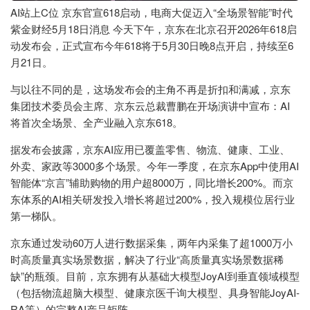
AI站上C位 京东官宣618启动，电商大促迈入“全场景智能”时代
紫金财经5月18日消息 今天下午，京东在北京召开2026年618启
动发布会，正式宣布今年618将于5月30日晚8点开启，持续至6
月21日。
与以往不同的是，这场发布会的主角不再是折扣和满减，京东
集团技术委员会主席、京东云总裁曹鹏在开场演讲中宣布：AI
将首次全场景、全产业融入京东618。
据发布会披露，京东AI应用已覆盖零售、物流、健康、工业、
外卖、家政等3000多个场景。今年一季度，在京东App中使用AI
智能体“京言”辅助购物的用户超8000万，同比增长200%。而京
东体系的AI相关研发投入增长将超过200%，投入规模位居行业
第一梯队。
京东通过发动60万人进行数据采集，两年内采集了超1000万小
时高质量真实场景数据，解决了行业“高质量真实场景数据稀
缺”的瓶颈。目前，京东拥有从基础大模型JoyAI到垂直领域模型
（包括物流超脑大模型、健康京医千询大模型、具身智能JoyAI-
RA等）的完整AI产品矩阵。