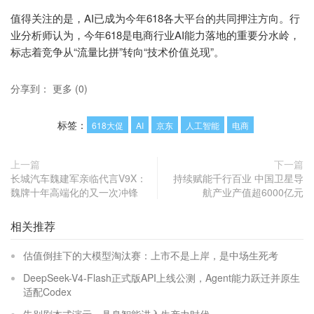
值得关注的是，AI已成为今年618各大平台的共同押注方向。行
业分析师认为，今年618是电商行业AI能力落地的重要分水岭，
标志着竞争从“流量比拼”转向“技术价值兑现”。
分享到：
更多
(
0
)
标签：
618大促
AI
京东
人工智能
电商
上一篇
下一篇
长城汽车魏建军亲临代言V9X：
持续赋能千行百业 中国卫星导
魏牌十年高端化的又一次冲锋
航产业产值超6000亿元
相关推荐
估值倒挂下的大模型淘汰赛：上市不是上岸，是中场生死考
DeepSeek-V4-Flash正式版API上线公测，Agent能力跃迁并原生
适配Codex
告别剧本式演示，具身智能进入生产力时代