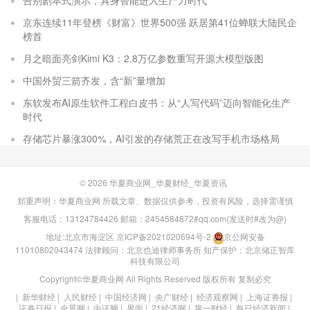
京东连续11年登榜《财富》世界500强 跃居第41位蝉联大陆民企
榜首
月之暗面亮剑Kimi K3：2.8万亿参数重写开源大模型版图
中国外贸三箭齐发，含“新”量增加
东软发布AI原生软件工程白皮书：从“人写代码”迈向智能化生产
时代
存储芯片暴涨300%，AI引发的存储荒正在改写手机市场格局
© 2026
华夏商业网_华夏财经_华夏资讯
郑重声明：华夏商业网 所载文章、数据仅供参考，投资有风险，选择需谨慎
客服电话：13124784426 邮箱：2454584872#qq.com(发送时#改为@)
地址:北京市海淀区
京ICP备2021020694号-2
京公网安备
11010802043474
法律顾问：北京也迪律师事务所
知产保护：北京储正智库
科技有限公司
Copyright©华夏商业网 All Rights Reserved 版权所有 复制必究
|
新华财经
|
人民财经
|
中国经济网
|
央广财经
|
经济观察网
|
上海证券报
|
证券日报
|
全景网
|
中证网
|
界面
|
21经济网
|
第一财经
|
每日经济新闻
|