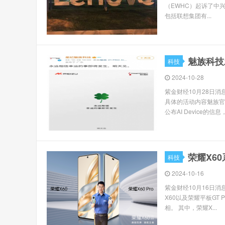
（EWHC）起诉了中兴通讯
包括联想集团有...
魅族科技
科技
2024-10-28
紫金财经10月28日
具体的活动内容魅族官
公布AI Device的信
荣耀X6
科技
2024-10-16
紫金财经10月16日消
X60以及荣耀平板GT P
相。 其中，荣耀X...