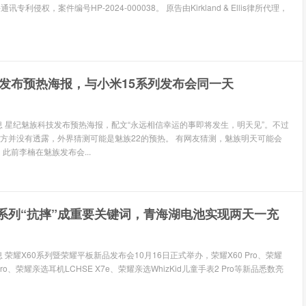
专利侵权，案件编号HP-2024-000038。 原告由Kirkland & Ellis律所代理，
发布预热海报，与小米15系列发布会同一天
消息 星纪魅族科技发布预热海报，配文“永远相信幸运的事即将发生，明天见”。不过
方并没有透露，外界猜测可能是魅族22的预热。 有网友猜测，魅族明天可能会
息，此前李楠在魅族发布会...
0系列“抗摔”成重要关键词，青海湖电池实现两天一充
息 荣耀X60系列暨荣耀平板新品发布会10月16日正式举办，荣耀X60 Pro、荣耀
ro、荣耀亲选耳机LCHSE X7e、荣耀亲选WhizKid儿童手表2 Pro等新品悉数亮