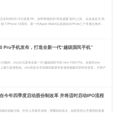
 北京时间9月10日凌晨1时，由苹果领衔的“科技盛宴”如约上演。 在这场名为“高
iPhone 16系列、新一代Apple Watch以及新款AirPods三个常规主角外，
Y300 Pro手机发布，打造全新一代“越级国民手机”
晚间，vivo正式发布全新一代“越级国民手机”vivo Y300 Pro。全新的vivo
vivo史上最大蓝海电池、vivo首款全等深微四曲屏等多项抢旗舰式的科技首发，为用户
在今年四季度启动股份制改革 并将适时启动IPO流程
 根据科创板日报，针对上市相关传闻，荣耀回应表示，始终坚持公开透明的发展