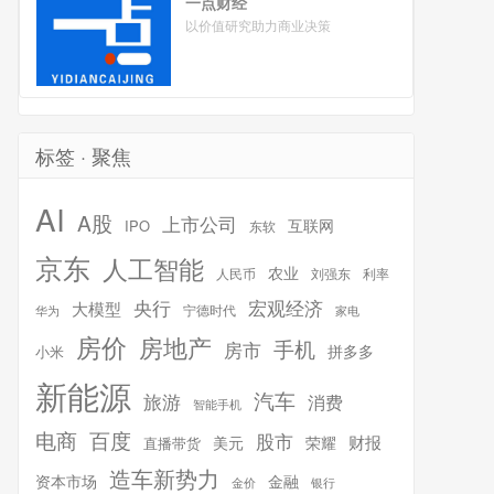
一点财经
以价值研究助力商业决策
标签 · 聚焦
AI
A股
上市公司
互联网
IPO
东软
京东
人工智能
农业
人民币
刘强东
利率
宏观经济
央行
大模型
宁德时代
华为
家电
房价
房地产
手机
房市
拼多多
小米
新能源
汽车
旅游
消费
智能手机
百度
电商
股市
财报
美元
荣耀
直播带货
造车新势力
金融
资本市场
银行
金价