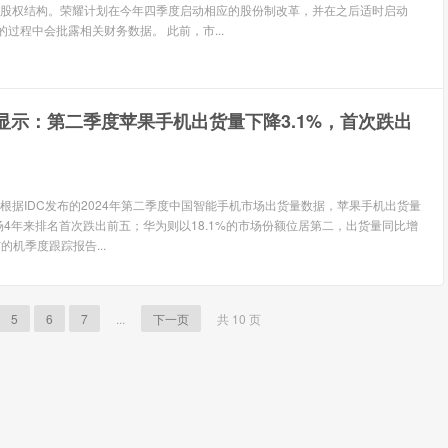
股权结构。荣耀计划在今年四季度启动相应的股份制改革，并在之后适时启动
的过程中会批露相关财务数据。 此前，市...
据显示：第二季度苹果手机出货量下降3.1%，首次跌出
 根据IDC发布的2024年第二季度中国智能手机市场出货量数据，苹果手机出货量
市场4年来排名首次跌出前五；华为则以18.1%的市场份额位居第二，出货量同比增
布的机季度跟踪报告...
5
6
7
...
下一页
共 10 页