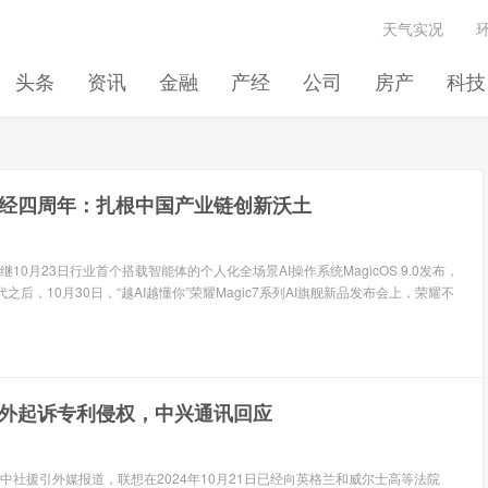
天气实况
头条
资讯
金融
产经
公司
房产
科技
经四周年：扎根中国产业链创新沃土
继10月23日行业首个搭载智能体的个人化全场景AI操作系统MagicOS 9.0发布，
代之后，10月30日，“越AI越懂你”荣耀Magic7系列AI旗舰新品发布会上，荣耀不
外起诉专利侵权，中兴通讯回应
中社援引外媒报道，联想在2024年10月21日已经向英格兰和威尔士高等法院