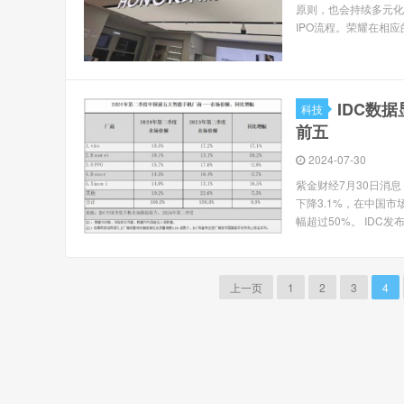
原则，也会持续多元化
IPO流程。荣耀在相应
IDC数
科技
前五
2024-07-30
紫金财经7月30日消息
下降3.1%，在中国
幅超过50%。 IDC发
上一页
1
2
3
4