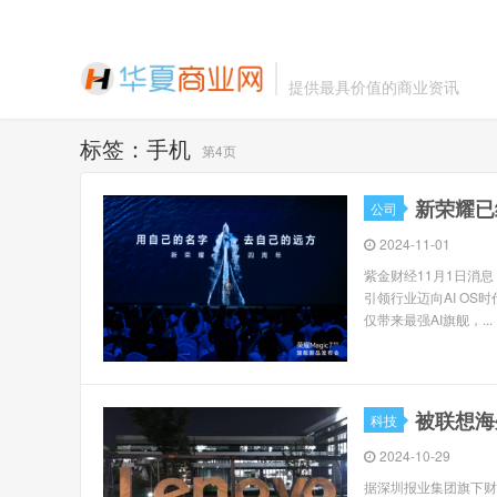
提供最具价值的商业资讯
标签：手机
第4页
新荣耀已
公司
2024-11-01
紫金财经11月1日消息 
引领行业迈向AI OS时
仅带来最强AI旗舰，...
被联想海
科技
2024-10-29
据深圳报业集团旗下财