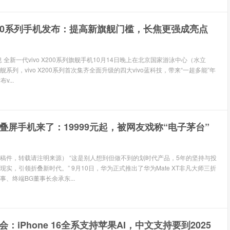
 X200系列手机发布：提高新旗舰门槛，长焦更强成亮点
息 全新一代vivo X200系列旗舰手机10月14日晚上在北京国家游泳中心（水立
系列，vivo X200系列首次集齐全面升级的四大vivo蓝科技，带来“一超多能”年
v...
叠屏手机来了：19999元起，被网友戏称“电子茅台”
稿件，转载请注明来源） “这是别人想到但做不到的划时代产品，5年的坚持与投
实，引领折叠新时代。” 9月10日，华为正式推出了华为Mate XT非凡大师三折
、终端BG董事长余承东...
：iPhone 16全系支持苹果AI，中文支持要到2025