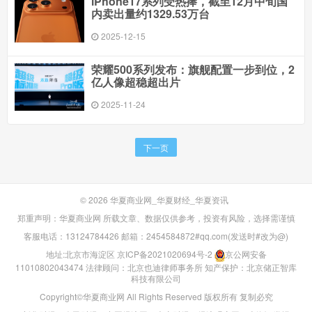
iPhone17系列受热捧，截至12月中旬国
内卖出量约1329.53万台
2025-12-15
荣耀500系列发布：旗舰配置一步到位，2
亿人像超稳超出片
2025-11-24
下一页
© 2026
华夏商业网_华夏财经_华夏资讯
郑重声明：华夏商业网 所载文章、数据仅供参考，投资有风险，选择需谨慎
客服电话：13124784426 邮箱：2454584872#qq.com(发送时#改为@)
地址:北京市海淀区
京ICP备2021020694号-2
京公网安备
11010802043474
法律顾问：北京也迪律师事务所
知产保护：北京储正智库
科技有限公司
Copyright©华夏商业网 All Rights Reserved 版权所有 复制必究