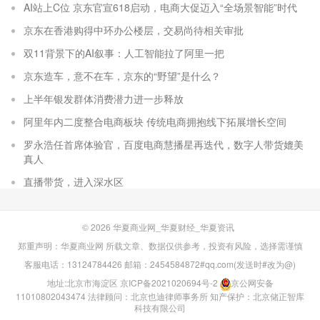
AI站上C位 京东官宣618启动，电商大促迈入“全场景智能”时代
京东在香港购得中环办公楼层，交易尚待相关审批
双11背景下的AI叙事：人工智能拉了阿里一把
京东造车，意不在车，京东的“野望”是什么？
上半年银发群体消费潜力进一步释放
阿里年内二度整合电商板块 传统电商拥抱线下拓展增长空间
罗永浩任首席体验官，百度电商慧播星再迭代，数字人带货媲美
真人
直播带货，进入深水区
© 2026
华夏商业网_华夏财经_华夏资讯
郑重声明：华夏商业网 所载文章、数据仅供参考，投资有风险，选择需谨慎
客服电话：13124784426 邮箱：2454584872#qq.com(发送时#改为@)
地址:北京市海淀区
京ICP备2021020694号-2
京公网安备
11010802043474
法律顾问：北京也迪律师事务所
知产保护：北京储正智库
科技有限公司