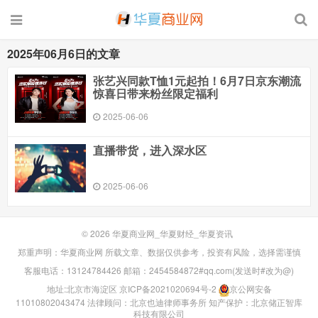
2025年06月6日的文章
张艺兴同款T恤1元起拍！6月7日京东潮流
惊喜日带来粉丝限定福利
2025-06-06
直播带货，进入深水区
2025-06-06
© 2026
华夏商业网_华夏财经_华夏资讯
郑重声明：华夏商业网 所载文章、数据仅供参考，投资有风险，选择需谨慎
客服电话：13124784426 邮箱：2454584872#qq.com(发送时#改为@)
地址:北京市海淀区
京ICP备2021020694号-2
京公网安备
11010802043474
法律顾问：北京也迪律师事务所
知产保护：北京储正智库
科技有限公司