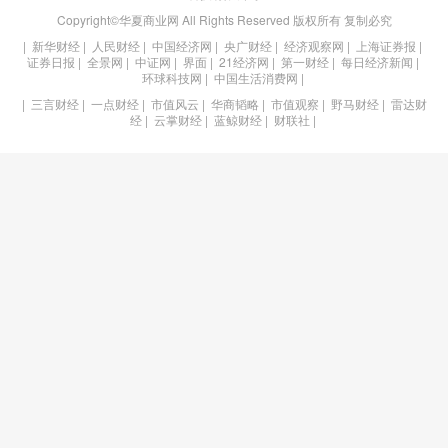
Copyright©华夏商业网 All Rights Reserved 版权所有 复制必究
|
新华财经
|
人民财经
|
中国经济网
|
央广财经
|
经济观察网
|
上海证券报
|
证券日报
|
全景网
|
中证网
|
界面
|
21经济网
|
第一财经
|
每日经济新闻
|
环球科技网
|
中国生活消费网
|
|
三言财经
|
一点财经
|
市值风云
|
华商韬略
|
市值观察
|
野马财经
|
雷达财
经
|
云掌财经
|
蓝鲸财经
|
财联社
|