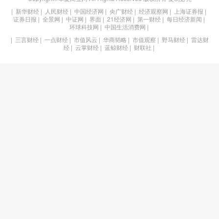
|
新华财经
|
人民财经
|
中国经济网
|
央广财经
|
经济观察网
|
上海证券报
|
证券日报
|
全景网
|
中证网
|
界面
|
21经济网
|
第一财经
|
每日经济新闻
|
环球科技网
|
中国生活消费网
|
|
三言财经
|
一点财经
|
市值风云
|
华商韬略
|
市值观察
|
野马财经
|
雷达财
经
|
云掌财经
|
蓝鲸财经
|
财联社
|