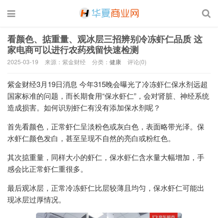
看颜色、掂重量、观冰层三招辨别冷冻虾仁品质 这
家电商可以进行农药残留快速检测
2025-03-19
来源：紫金财经
分类：
健康
评论(0)
紫金财经3月19日消息 今年315晚会曝光了冷冻虾仁保水剂远超
国家标准的问题，而长期食用“保水虾仁”，会对肾脏、神经系统
造成损害。如何识别虾仁有没有添加保水剂呢？
首先看颜色，正常虾仁呈淡粉色或灰白色，表面略带光泽。保
水虾仁颜色发白，甚至呈现不自然的亮白或粉红色。
其次掂重量，同样大小的虾仁，保水虾仁含水量大幅增加，手
感会比正常虾仁重很多。
最后观冰层，正常冷冻虾仁比层较薄且均匀，保水虾仁可能出
现冰层过厚情况。