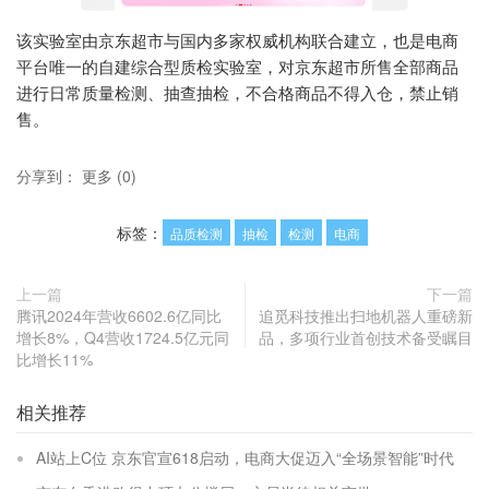
该实验室由京东超市与国内多家权威机构联合建立，也是电商
平台唯一的自建综合型质检实验室，对京东超市所售全部商品
进行日常质量检测、抽查抽检，不合格商品不得入仓，禁止销
售。
分享到：
更多
(
0
)
标签：
品质检测
抽检
检测
电商
上一篇
下一篇
腾讯2024年营收6602.6亿同比
追觅科技推出扫地机器人重磅新
增长8%，Q4营收1724.5亿元同
品，多项行业首创技术备受瞩目
比增长11%
相关推荐
AI站上C位 京东官宣618启动，电商大促迈入“全场景智能”时代