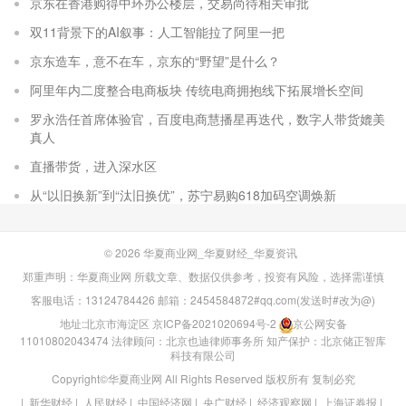
京东在香港购得中环办公楼层，交易尚待相关审批
双11背景下的AI叙事：人工智能拉了阿里一把
京东造车，意不在车，京东的“野望”是什么？
阿里年内二度整合电商板块 传统电商拥抱线下拓展增长空间
罗永浩任首席体验官，百度电商慧播星再迭代，数字人带货媲美
真人
直播带货，进入深水区
从“以旧换新”到“汰旧换优”，苏宁易购618加码空调焕新
© 2026
华夏商业网_华夏财经_华夏资讯
郑重声明：华夏商业网 所载文章、数据仅供参考，投资有风险，选择需谨慎
客服电话：13124784426 邮箱：2454584872#qq.com(发送时#改为@)
地址:北京市海淀区
京ICP备2021020694号-2
京公网安备
11010802043474
法律顾问：北京也迪律师事务所
知产保护：北京储正智库
科技有限公司
Copyright©华夏商业网 All Rights Reserved 版权所有 复制必究
|
新华财经
|
人民财经
|
中国经济网
|
央广财经
|
经济观察网
|
上海证券报
|