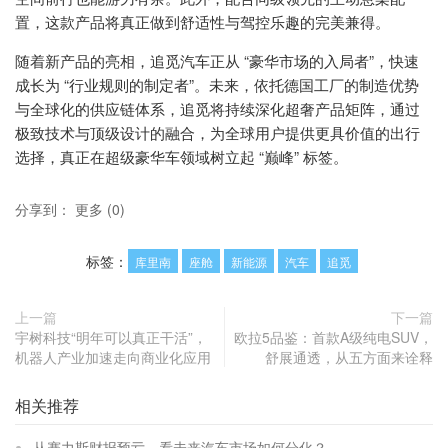
置，这款产品将真正做到舒适性与驾控乐趣的完美兼得。
随着新产品的亮相，追觅汽车正从 “豪华市场的入局者”，快速
成长为 “行业规则的制定者”。未来，依托德国工厂的制造优势
与全球化的供应链体系，追觅将持续深化超奢产品矩阵，通过
极致技术与顶级设计的融合，为全球用户提供更具价值的出行
选择，真正在超级豪华车领域树立起 “巅峰” 标签。
分享到：
更多
(
0
)
标签：
库里南
座舱
新能源
汽车
追觅
上一篇
下一篇
宇树科技“明年可以真正干活”，
欧拉5品鉴：首款A级纯电SUV，
机器人产业加速走向商业化应用
舒展通透，从五方面来诠释
相关推荐
从赛力斯财报预亏，看未来汽车市场如何分化？