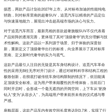
据悉，两款产品计划在2027年上市。从对标布加迪的性能纯电
轿跑，到对标库里南的超奢SUV，追觅汽车以精准的产品定位
与快速落地能力，展现出冲击超高端市场的决心与实力。
对于追觅汽车而言，最新亮相的首款超奢旗舰SUV不仅代表着
产品矩阵的逐渐完善，更体现了其对“顶级奢华”的充分理解与技
术性解构。这款产品以一系列源于场景、归于体验的深度创
新，重新定义了顶级奢华出行的标准，向业界展示了其对标库
里南、定义新时代奢华的实力与底气。
这款产品最引人注目的无疑是其车身结构设计。追觅汽车革命
性的采用无B柱无序对开门设计，通过对材料科学和结构工程的
极致创新，在彻底打破传统车身结构限制的情况下，依旧能满
足顶级安全标准。这为用户带来颠覆性的升维体验，当前后门
同时开启时，会形成一个毫无遮挡的开阔空间，上下车从“躬身
钻入”变为“从容步入”，为高端用户带来前所未有的仪式感与尊
严感。
座舱层面，这款产品车内有效空间长度将达到3.7米，实现了行