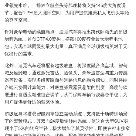
业领先水准。二排独立航空头等舱座椅将支持145度大角度调
节，配合1.2米超大腿部空间，为用户提供媲美私人飞机头等舱
的尊享空间。
针对豪华电动的续航痛点，追觅汽车将推出跨代际领先的超级
增程系统，首创CTP4.0架构，搭载100度行业最大增程电池
包，实现全球同级别最大电量，真正满足全球顶级精英对于无
忧出行的需求。
此外，追觅汽车还将配备超级底盘，将深度融合底盘域、智驾
域及座舱域，通过激光雷达、摄像头、毫米波雷达与重力传感
器等设备，实现多维度路面与道路信息的融合感知，同时将结
合端云协同计算能力，对底盘减震器及悬架的刚度、高度与软
硬进行自适应精准组合调节，从而保障车辆行驶姿态平稳，为
用户提供更舒适的驾乘体验。
超级底盘将搭载智能四擎独立驱动系统，支持数十项特殊场景
下的驾驶模式，其双向24度后轮转向系统，使这台大型SUV实
现小于5米的转弯半径，极大增加了其灵活性，即便在都市狭窄
空间前行也能游刃有余。此外，配合同级领先的主动悬架配