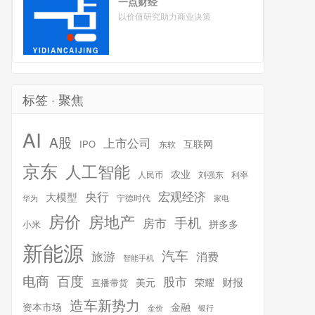
一点财经
以价值研究助力商业决策
标签 · 聚焦
AI
A股
上市公司
互联网
IPO
东软
京东
人工智能
农业
人民币
刘强东
利率
宏观经济
央行
大模型
宁德时代
华为
家电
房价
房地产
手机
房市
拼多多
小米
新能源
汽车
旅游
消费
智能手机
百度
电商
股市
财报
美元
荣耀
直播带货
造车新势力
金融
资本市场
银行
金价