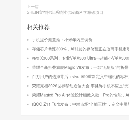
上一篇
SHEIN宣布推出系统性供应商科学减碳项目
相关推荐
手机提价潮蔓延：小米年内三调价
存储芯片暴涨300%，AI引发的存储荒正在改写手机市
vivo X300系列：专业V单X300 Ultra与超能小V单
荣耀全新折叠旗舰Magic V6发布：一款“无短板”的折
百万用户的选择背后：vivo S50重新定义中端机的标
荣耀亮相2026世界移动通信大会 李健称手机不应是“无
荣耀Magic8 Pro Air体验设计细致入微：Pro的性能，A
iQOO Z11 Turb发布：中端市场“全能王牌”，定义中