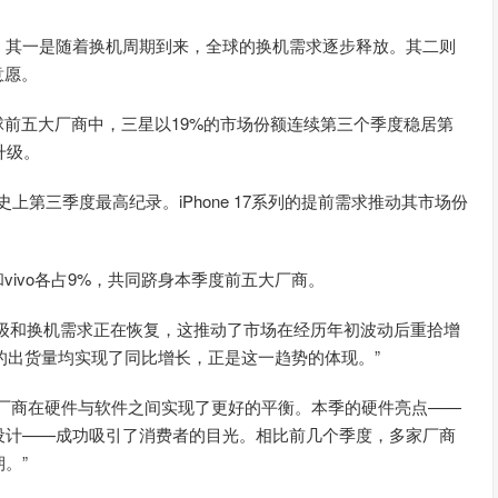
。其一是随着换机周期到来，全球的换机需求逐步释放。其二则
意愿。
球前五大厂商中，三星以19%的市场份额连续第三个季度稳居第
升级。
史上第三季度最高纪录。iPhone 17系列的提前需求推动其市场份
vivo各占9%，共同跻身本季度前五大厂商。
的升级和换机需求正在恢复，这推动了市场在经历年初波动后重拾增
商的出货量均实现了同比增长，正是这一趋势的体现。”
先厂商在硬件与软件之间实现了更好的平衡。本季的硬件亮点——
设计——成功吸引了消费者的目光。相比前几个季度，多家厂商
。”