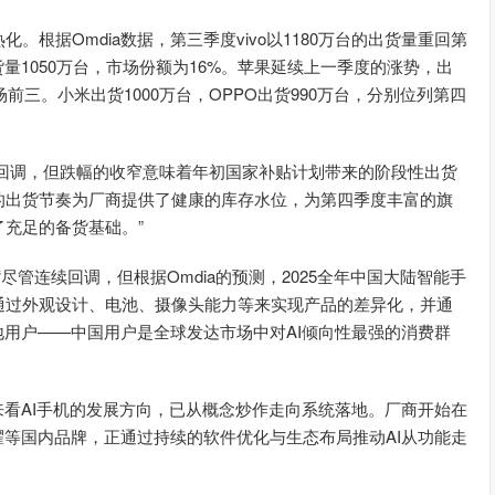
根据Omdia数据，第三季度vivo以1180万台的出货量重回第
量1050万台，市场份额为16%。苹果延续上一季度的涨势，出
前三。小米出货1000万台，OPPO出货990万台，分别位列第四
季度回调，但跌幅的收窄意味着年初国家补贴计划带来的阶段性出货
的出货节奏为厂商提供了健康的库存水位，为第四季度丰富的旗
充足的备货基础。”
示：“尽管连续回调，但根据Omdia的预测，2025全年中国大陆智能手
通过外观设计、电池、摄像头能力等来实现产品的差异化，并通
地用户——中国用户是全球发达市场中对AI倾向性最强的消费群
来看AI手机的发展方向，已从概念炒作走向系统落地。厂商开始在
耀等国内品牌，正通过持续的软件优化与生态布局推动AI从功能走