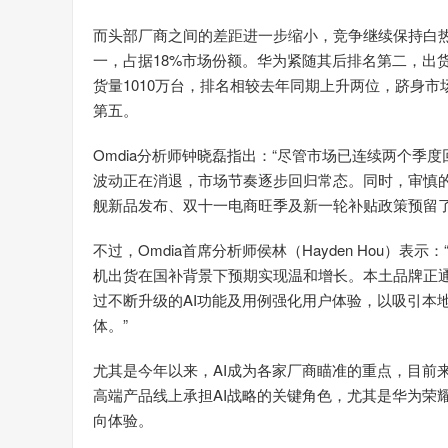
而头部厂商之间的差距进一步缩小，竞争继续保持白热化。
一，占据18%市场份额。华为紧随其后排名第二，出货
货量1010万台，排名相较去年同期上升两位，跻身市场
第五。
Omdia分析师钟晓磊指出：“尽管市场已连续两个
波动正在消退，市场节奏逐步回归常态。同时，审慎
舰新品发布、双十一电商旺季及新一轮补贴政策预留了
不过，Omdia首席分析师侯林（Hayden Hou）表
机出货在国补背景下预期实现温和增长。本土品牌正
过不断升级的AI功能及用例强化用户体验，以吸引本
体。”
尤其是今年以来，AI成为各家厂商瞄准的重点，目前
高端产品线上承担AI战略的关键角色，尤其是华为荣
向体验。