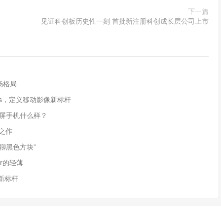
下一篇
见证科创板历史性一刻 首批新注册科创成长层公司上市
场格局
X300s，定义移动影像新标杆
叠屏手机什么样？
杆之作
聊黑色方块”
ir的轻薄
屏新标杆