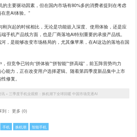
换机的主要驱动因素，但在国内市场有80%多的消费者提到在考虑
在意AI体验。”
“与刚兴起的时候相比，无论是功能嵌入深度、使用体验，还是应
端手机产品线方面，也是厂商落地AI特别重要的承接产品线。
城河，是能够改变市场格局的，尤其像苹果，在AI这边的落地在国
，但竞争已转向“拼体验”“拼智能”“拼高端”，前五阵营势均力
核心能力，正在改变用户选择逻辑。随着第四季度新品集中上市
构性修复。
资讯
»
三季度手机业观察：换机潮下全球回暖 中国市场竞逐AI
享到：
更多
(
0
)
手机
换机潮
智能手机