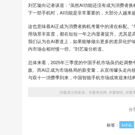
刘艺璇向记者谈道：“虽然AI功能还没有成为消费者
下一部手机时，AI功能是非常重要的，大部分人越来越
这也意味着AI正成为消费者购机考量中的潜在标配。
用场景丰富度，都在短短一年之内显著提升。尤其是高
我们认为在AI赛道上，如果能够做出更多的差异化护
内市场会相对慢一些。”刘艺璇分析道。
总体来看，2025年三季度的中国手机市场虽仍处调整中
敌。而AI正成为市场格局的新变量，从宣传噱头走向
与双十一消费季到来，中国智能手机市场或将迎来结
转载请注明来源：
华夏商业网_华夏财经_华夏
分
标签：
AI手机