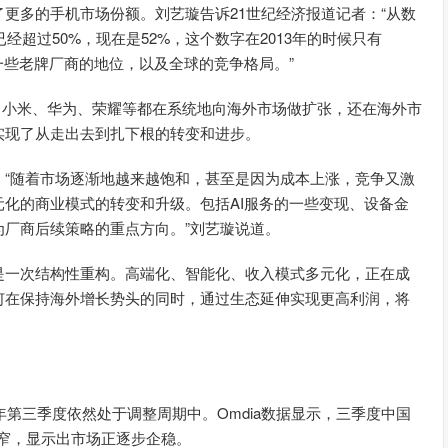
更多的手机市场份额。刘艺璇告诉21世纪经济报道记者：“从数
经超过50%，现在是52%，这个数字在2013年的时候只有
一些老牌厂商的地位，以及全球的竞争格局。”
vo、小米、华为、荣耀等都在系统地向海外市场做扩张，还在海外市
实现了从走出去到扎下根的转变和进步。
。“随着市场逐渐地越来越饱和，甚至是因为成本上涨，竞争又激
化的商业模式的转变和升级。包括AI服务的一些变现、设备金
厂商后续策略的重点方向。”刘艺璇说道。
是一次结构性重构。高端化、智能化、收入模式多元化，正在成
何在保持海外增长势头的同时，通过生态延伸实现更高利润，将
年第三季度依然处于调整周期中。Omdia数据显示，三季度中国
窄，显示出市场正逐步企稳。