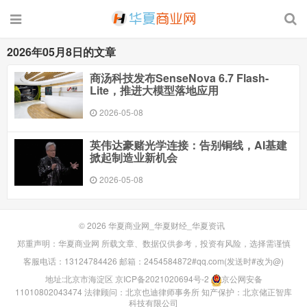
2026年05月8日的文章
商汤科技发布SenseNova 6.7 Flash-
Lite，推进大模型落地应用
2026-05-08
英伟达豪赌光学连接：告别铜线，AI基建
掀起制造业新机会
2026-05-08
© 2026
华夏商业网_华夏财经_华夏资讯
郑重声明：华夏商业网 所载文章、数据仅供参考，投资有风险，选择需谨慎
客服电话：13124784426 邮箱：2454584872#qq.com(发送时#改为@)
地址:北京市海淀区
京ICP备2021020694号-2
京公网安备
11010802043474
法律顾问：北京也迪律师事务所
知产保护：北京储正智库
科技有限公司