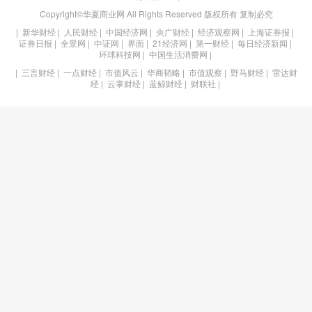
Copyright©华夏商业网 All Rights Reserved 版权所有 复制必究
|
新华财经
|
人民财经
|
中国经济网
|
央广财经
|
经济观察网
|
上海证券报
|
证券日报
|
全景网
|
中证网
|
界面
|
21经济网
|
第一财经
|
每日经济新闻
|
环球科技网
|
中国生活消费网
|
|
三言财经
|
一点财经
|
市值风云
|
华商韬略
|
市值观察
|
野马财经
|
雷达财
经
|
云掌财经
|
蓝鲸财经
|
财联社
|