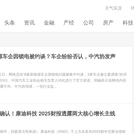
天气实况
头条
资讯
金融
产经
公司
房产
科技
源车企因锁电被约谈？车企纷纷否认，中汽协发声
 近日，网络流传“8家新能源车企因锁电问题被集中约谈，3家车企被立案调查”的消
月9日，中国汽车工业协会相关负责人对此进行了官方辟谣，明确表示该网传内容
重不符。中汽协强调，一切行业监...
确认！康迪科技 2025财报透露两大核心增长主线
稿件，转载请注明来源） 康迪科技（KNDI）于上月末发布2025财年完整业绩财