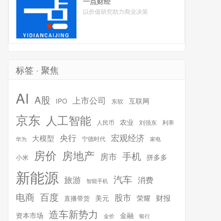
一点财经
以价值研究助力商业决策
标签 · 聚焦
AI
A股
上市公司
互联网
IPO
东软
京东
人工智能
农业
人民币
刘强东
利率
宏观经济
央行
大模型
宁德时代
华为
家电
房价
房地产
手机
房市
拼多多
小米
新能源
汽车
旅游
消费
智能手机
百度
电商
股市
财报
美元
荣耀
直播带货
造车新势力
金融
资本市场
银行
金价