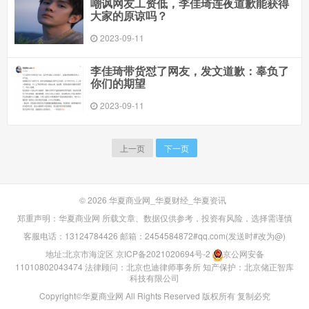
嘲讽网友工资低，李佳琦连夜道歉能获得
大家的原谅吗？
2023-09-11
李佳琦带货怼了网友，发文道歉：辜负了
你们的期望
2023-09-11
上一页
下一页
© 2026
华夏商业网_华夏财经_华夏资讯
郑重声明：华夏商业网 所载文章、数据仅供参考，投资有风险，选择需谨慎
客服电话：13124784426 邮箱：2454584872#qq.com(发送时#改为@)
地址:北京市海淀区
京ICP备2021020694号-2
京公网安备
11010802043474
法律顾问：北京也迪律师事务所
知产保护：北京储正智库
科技有限公司
Copyright©华夏商业网 All Rights Reserved 版权所有 复制必究