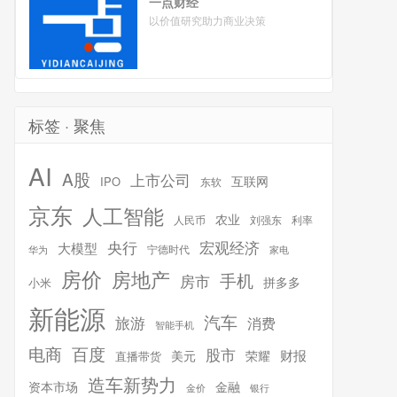
一点财经
以价值研究助力商业决策
标签 · 聚焦
AI
A股
上市公司
互联网
IPO
东软
京东
人工智能
农业
人民币
刘强东
利率
宏观经济
央行
大模型
宁德时代
华为
家电
房价
房地产
手机
房市
拼多多
小米
新能源
汽车
旅游
消费
智能手机
百度
电商
股市
财报
美元
荣耀
直播带货
造车新势力
金融
资本市场
银行
金价