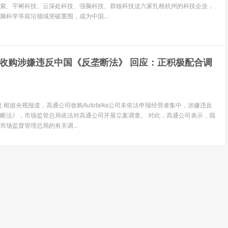
索、宇树科技、云深处科技、强脑科技、群核科技这六家扎根杭州的科技企业，
脑科学等前沿领域突破重围，成为中国...
收购涉嫌违反中国《反垄断法》 回应：正积极配合调
息 根据央视报道，高通公司收购Autotalks公司未依法申报经营者集中，涉嫌违反
断法》，市场监管总局依法对高通公司开展立案调查。 对此，高通公司表示，我
市场监督管理总局的有关调...