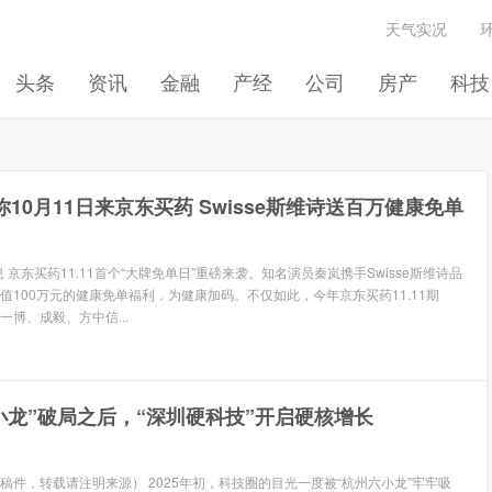
天气实况
头条
资讯
金融
产经
公司
房产
科技
10月11日来京东买药 Swisse斯维诗送百万健康免单
息 京东买药11.11首个“大牌免单日”重磅来袭。知名演员秦岚携手Swisse斯维诗品
值100万元的健康免单福利，为健康加码。不仅如此，今年京东买药11.11期
博、成毅、方中信...
小龙”破局之后，“深圳硬科技”开启硬核增长
稿件，转载请注明来源） 2025年初，科技圈的目光一度被“杭州六小龙”牢牢吸