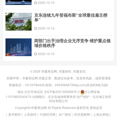
2025-10-10
京东连续九年登福布斯“全球最佳雇主榜
单”
2025-10-10
两部门出手治理企业无序竞争 维护重点领
域价格秩序
2025-10-10
© 2026
华夏商业网_华夏财经_华夏资讯
郑重声明：华夏商业网 所载文章、数据仅供参考，投资有风险，选择需谨慎
客服电话：13124784426 邮箱：2454584872#qq.com(发送时#改为@)
地址:北京市海淀区
京ICP备2021020694号-2
京公网安备
11010802043474
法律顾问：北京也迪律师事务所
知产保护：北京储正智库
科技有限公司
Copyright©华夏商业网 All Rights Reserved 版权所有 复制必究
|
新华财经
|
人民财经
|
中国经济网
|
央广财经
|
经济观察网
|
上海证券报
|