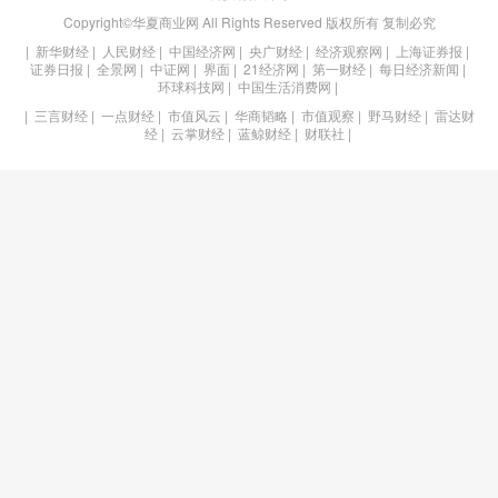
Copyright©华夏商业网 All Rights Reserved 版权所有 复制必究
|
新华财经
|
人民财经
|
中国经济网
|
央广财经
|
经济观察网
|
上海证券报
|
证券日报
|
全景网
|
中证网
|
界面
|
21经济网
|
第一财经
|
每日经济新闻
|
环球科技网
|
中国生活消费网
|
|
三言财经
|
一点财经
|
市值风云
|
华商韬略
|
市值观察
|
野马财经
|
雷达财
经
|
云掌财经
|
蓝鲸财经
|
财联社
|