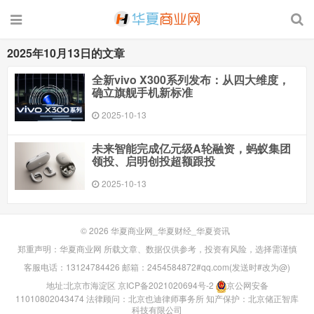
2025年10月13日的文章
全新vivo X300系列发布：从四大维度，
确立旗舰手机新标准
2025-10-13
未来智能完成亿元级A轮融资，蚂蚁集团
领投、启明创投超额跟投
2025-10-13
© 2026
华夏商业网_华夏财经_华夏资讯
郑重声明：华夏商业网 所载文章、数据仅供参考，投资有风险，选择需谨慎
客服电话：13124784426 邮箱：2454584872#qq.com(发送时#改为@)
地址:北京市海淀区
京ICP备2021020694号-2
京公网安备
11010802043474
法律顾问：北京也迪律师事务所
知产保护：北京储正智库
科技有限公司