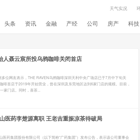
天气实况
头条
资讯
金融
产经
公司
房产
科技
始人聂云宸所投乌鸦咖啡关闭首店
据多位网友表示，THE RAVEN乌鸦咖啡深圳天利中央广场店已于7月中下旬关
N乌鸦咖啡首店于2019年开始营业，曾在深圳及东莞地区达到6家门店的规模。目前，
家门店。同时，喜茶...
山医药李楚源离职 王老吉重振凉茶待破局
云山医药集团股份有限公司（以下简称“广药集团”）发布公告，表示该公司董事会