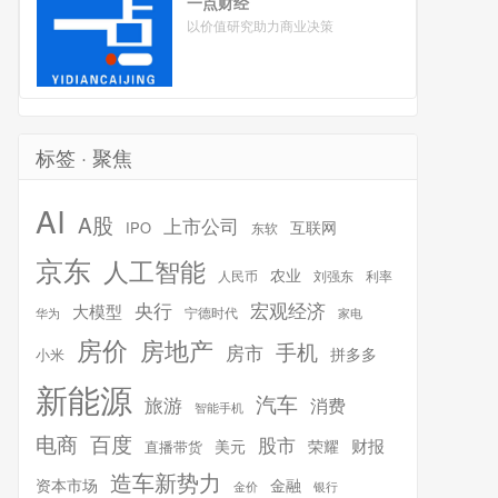
一点财经
以价值研究助力商业决策
标签 · 聚焦
AI
A股
上市公司
互联网
IPO
东软
京东
人工智能
农业
人民币
刘强东
利率
宏观经济
央行
大模型
宁德时代
华为
家电
房价
房地产
手机
房市
拼多多
小米
新能源
汽车
旅游
消费
智能手机
百度
电商
股市
财报
美元
荣耀
直播带货
造车新势力
金融
资本市场
银行
金价