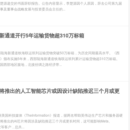
楚源递交的书面辞职报告。公告内容显示，李楚源因个人原因，辞去公司第九届
事及董事会战略发展与投资委员会主任的...
新通道开行5年运输货物超310万标箱
部陆海新通道铁海联运班列运输货物突破50万标箱，为历史同期最高水平。《西
》颁布实施5年来，西部陆海新通道铁海联运班列累计运输货物超310万标箱。
国西部地区腹地，北接丝绸之路经济带...
将推出的人工智能芯片或因设计缺陷推迟三个月或更
据美国科技媒体《TheInformation》报道，据两名帮助英伟达生产芯片和服务器硬
将推出的AI芯片将因涉及缺陷推迟三个月或更长时间，这可能影响Meta、
软等客户，总共...