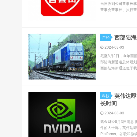
当日收到公司董事长李
董事会董事长、执行董
西部陆海
产经
2024-08-03
截至8月2日，今年西
部陆海新通道总体规划
西部陆海新通道位于我
英伟达即
科技
长时间
2024-08-03
紫金财经8月3日消息 
件的人士称，英伟达即
Platforms、谷歌和微