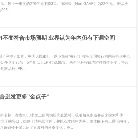
6%，较上一季度的276亿元下降3%。净利润（Non-GAAP）为22亿元。 唯品会
5...
PR不变符合市场预期 业界认为年内仍有下调空间
场报价利率）出炉。中国人民银行（以下简称“央行”）授权全国银行间同业拆借中心
期LPR为3.35%，5年期以上LPR为3.85%。两个品种报价均维持前值不变，符合
限品种LPR...
合迸发更多”金点子”
势渐起，海拔3000米之上的阿坝松岗直波村，吸引着众多游客前来探索和体
屹立于峡谷口，始建于清乾隆年间，并以石木结构为基，整体由下向上逐渐内收，
八角碉楼不仅见证了直波村的沧桑变化，更...