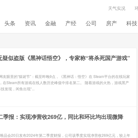
天气实况
头条
资讯
金融
产经
公司
房产
科技
元疑似盗版《黑神话悟空》，专家称“将杀死国产游戏”
网友眼里的“猿诞节”：截至昨晚9点，《黑神话：悟空》在 Steam平台的在线玩家
一，在Steam所有游戏在线人数历史峰值中排名第二。 随着游戏的火热，游戏黑产
技发现，闲鱼出现“...
二季报：实现净营收269亿，同比和环比均出现微降
 唯品会20日发布2024年第二季度财报，公司该季度实现净营收269亿元，较上年