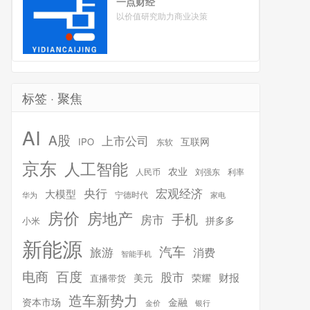
一点财经
以价值研究助力商业决策
标签 · 聚焦
AI
A股
上市公司
互联网
IPO
东软
京东
人工智能
农业
人民币
刘强东
利率
宏观经济
央行
大模型
宁德时代
华为
家电
房价
房地产
手机
房市
拼多多
小米
新能源
汽车
旅游
消费
智能手机
百度
电商
股市
财报
美元
荣耀
直播带货
造车新势力
金融
资本市场
银行
金价