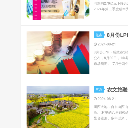
同期的279亿元下降3.
2024年第二季度成本为20
8月份L
焦点
2024-08-21
8月份LPR（贷款市
公布，8月20日，1年
市场预期。 “7月份两个期
农文旅融
三农
2024-08-21
川西大地，自东向西山
验。 村里的八角碉楼
呈台锥形。多年以来，