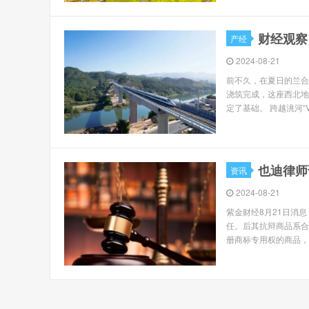
财经观察
产经
2024-08-21
前不久，在夏日的兰合
浇筑完成，这座西北地
定了基础。 跨越洮河“V
也迪律师
资讯
2024-08-21
紫金财经8月21日消
任。后其抗辩商品系合
册商标专用权的商品，