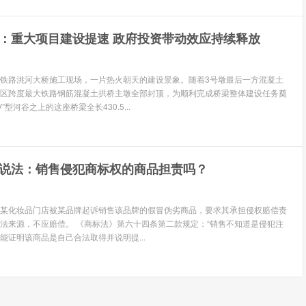
：重大项目建设提速 政府投资带动效应持续释放
铁路洮河大桥施工现场，一片热火朝天的建设景象。随着3号墩最后一方混凝土
区跨度最大铁路钢筋混凝土拱桥主墩全部封顶，为顺利完成桥梁整体建设任务奠
”型河谷之上的这座桥梁全长430.5...
说法：销售侵犯商标权的商品担责吗？
息 某化妆品门店被某品牌起诉销售该品牌的假冒伪劣商品，要求其承担侵权赔偿责
法来源，不应赔偿。 《商标法》第六十四条第二款规定：“销售不知道是侵犯注
能证明该商品是自己合法取得并说明提...